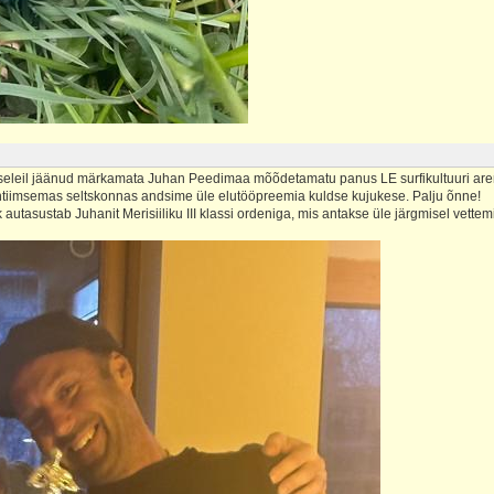
tseleil jäänud märkamata Juhan Peedimaa mõõdetamatu panus LE surfikultuuri ar
ntiimsemas seltskonnas andsime üle elutööpreemia kuldse kujukese. Palju õnne!
autasustab Juhanit Merisiiliku III klassi ordeniga, mis antakse üle järgmisel vette