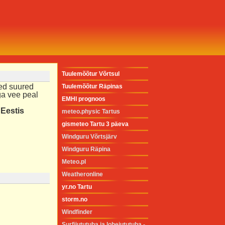
Tuulemõõtur Võrtsul
med suured
Tuulemõõtur Räpinas
ga vee peal
EMHI prognoos
Eestis
meteo.physic Tartus
gismeteo Tartu 3 päeva
Windguru Võrtsjärv
Windguru Räpina
Meteo.pl
Weatheronline
yr.no Tartu
storm.no
Windfinder
Surfijututuba
ja
lohejututuba
-