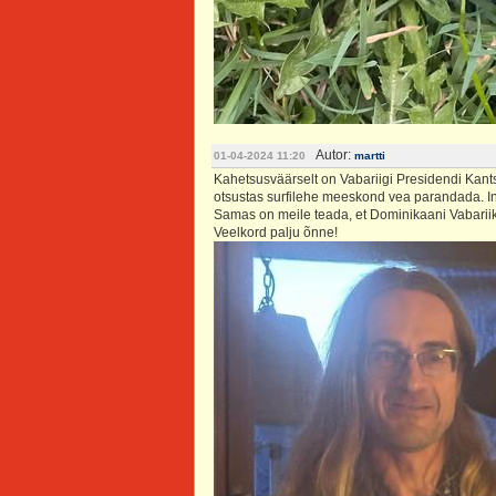
Autor:
01-04-2024 11:20
martti
Kahetsusväärselt on Vabariigi Presidendi Kan
otsustas surfilehe meeskond vea parandada. I
Samas on meile teada, et Dominikaani Vabariik 
Veelkord palju õnne!