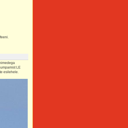
ofeeni.
 nimedega
apumpamist LE
te esilehele.