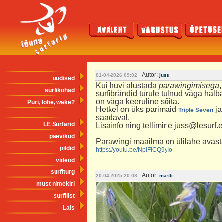
Autor:
01-04-2026 09:02
juss
uudised
Kui huvi alustada
parawingimisega
surfikohad
surfibrändid turule tulnud väga hal
on väga keeruline sõita.
Puri, lohe, wake?
Hetkel on üks parimaid
ja
Triple Seven
saadaval.
LE Surfarid
Lisainfo ning tellimine juss@lesurf.e
päevikud
Parawingi maailma on ülilahe avast
pildid
https://youtu.be/NplFICQ9yIo
videod
surfiturg
Autor:
20-04-2025 20:08
martti
must nimekiri
surfilist
Lais