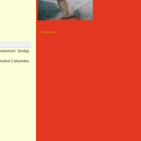
Webmaster
endamisel. Sestap
minekul Cabaretes.