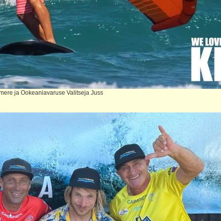
mere ja Ookeaniavaruse Valitseja Juss