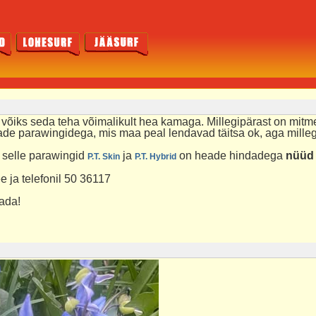
, võiks seda teha võimalikult hea kamaga. Millegipärast on mit
bade parawingidega, mis maa peal lendavad täitsa ok, aga mille
 selle
parawingid
ja
on heade hindadega
nüüd 
P.T.
Skin
P.T.
Hybrid
e ja telefonil 50 36117
ada!