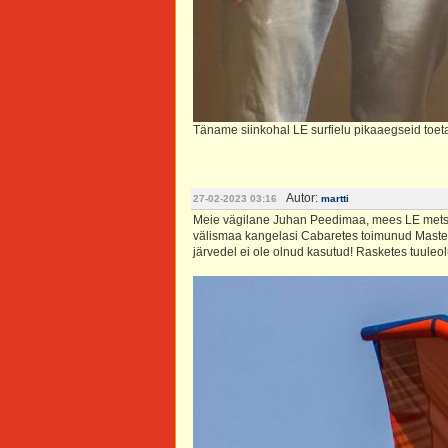
Täname siinkohal LE surfielu pikaaegseid toeta
Autor:
27-02-2023 03:16
martti
Meie vägilane Juhan Peedimaa, mees LE metsa
välismaa kangelasi Cabaretes toimunud Master
järvedel ei ole olnud kasutud! Rasketes tuuleo