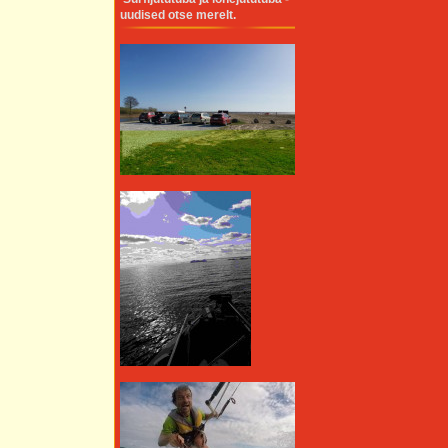
uudised otse merelt.