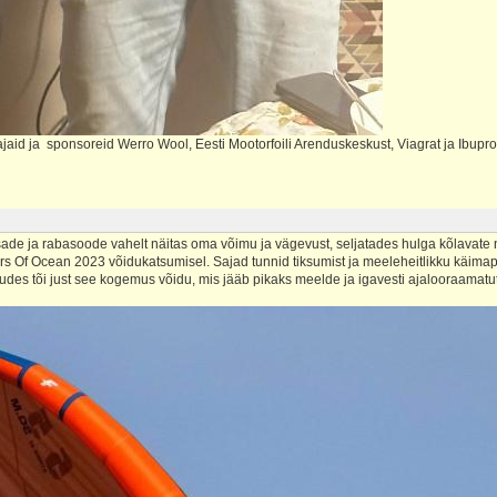
jaid ja sponsoreid Werro Wool, Eesti Mootorfoili Arenduskeskust, Viagrat ja Ibupr
de ja rabasoode vahelt näitas oma võimu ja vägevust, seljatades hulga kõlavate
s Of Ocean 2023 võidukatsumisel. Sajad tunnid tiksumist ja meeleheitlikku käim
ludes tõi just see kogemus võidu, mis jääb pikaks meelde ja igavesti ajalooraamatu