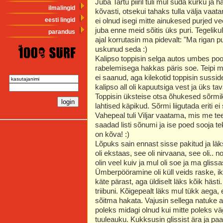
Juba Tartu piiril tuli mul süda kurku ja
ilmalingid
kõvasti, otsekui tahaks tulla välja vaa
eesti lingid
ei olnud isegi mitte ainukesed purjed 
juba enne meid sõitis üks puri. Tegeliku
parandus
ajal korrutasin ma pidevalt: "Ma riga
uskunud seda :)
Kalipso toppisin selga autos umbes poo
rabelemisega hakkas päris soe. Teipi mei
ei saanud, aga kilekotid toppisin susside
kalipso all oli kapuutsiga vest ja üks tav
Toppisin üksteise otsa õhukesed sõrmi
lahtised käpikud. Sõrmi liigutada eriti 
Vahepeal tuli Viljar vaatama, mis me tee
saadad listi sõnumi ja ise poed sooja teki
on kõva! :)
Lõpuks sain ennast sisse pakitud ja läksi
oli ekstaas, see oli nirvaana, see oli.. n
olin veel kuiv ja mul oli soe ja ma glis
Ümberpööramine oli küll veids raske, 
käte pärast, aga üldiselt läks kõik häs
triibuni. Kõigepealt läks mul tükk aega,
sõitma hakata. Vajusin sellega natuke alla
poleks midagi olnud kui mitte poleks vä
tuuleauku. Kukksusin glissist ära ja paa