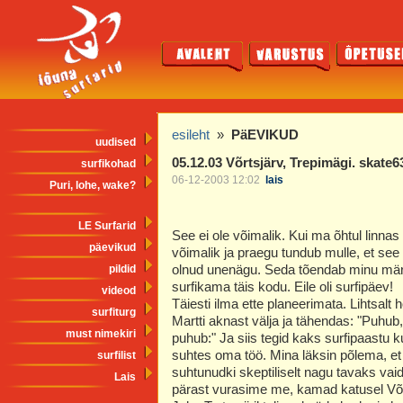
esileht
»
PäEVIKUD
uudised
05.12.03 Võrtsjärv, Trepimägi. skate63 
surfikohad
06-12-2003 12:02
lais
Puri, lohe, wake?
LE Surfarid
See ei ole võimalik. Kui ma õhtul linnas 
päevikud
võimalik ja praegu tundub mulle, et see 
pildid
olnud unenägu. Seda tõendab minu mär
surfikama täis kodu. Eile oli surfipäev!
videod
Täiesti ilma ette planeerimata. Lihtsal
surfiturg
Martti aknast välja ja tähendas: "Puhub,
must nimekiri
puhub:" Ja siis tegid kaks surfipaastu k
suhtes oma töö. Mina läksin põlema, et 
surfilist
suhtunudki skeptiliselt nagu tavaks vaid
Lais
pärast vurasime me, kamad katusel Võr