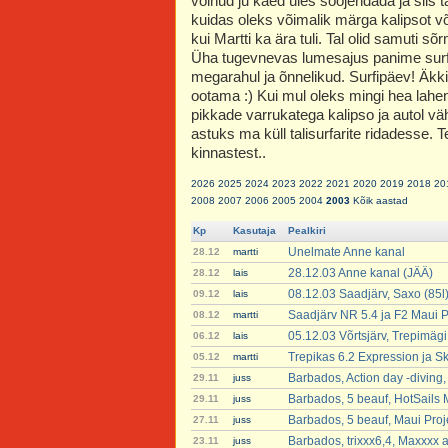
võinud ju käed üles soojendada ja siis 
kuidas oleks võimalik märga kalipsot või
kui Martti ka ära tuli. Tal olid samuti s
Üha tugevnevas lumesajus panime surf
megarahul ja õnnelikud. Surfipäev! Äkk
ootama :) Kui mul oleks mingi hea lahe
pikkade varrukatega kalipso ja autol vä
astuks ma küll talisurfarite ridadesse. Te
kinnastest..
2026
2025
2024
2023
2022
2021
2020
2019
2018
20
2008
2007
2006
2005
2004
2003
Kõik aastad
Kp
Kasutaja
Pealkiri
Unelmate Anne kanal
28.12
martti
28.12.03 Anne kanal (JÄÄ)
28.12
lais
08.12.03 Saadjärv, Saxo (85l)
09.12
lais
Saadjärv NR 5.4 ja F2 Maui P
08.12
martti
05.12.03 Võrtsjärv, Trepimägi.
06.12
lais
Trepikas 6.2 Expression ja S
05.12
martti
Barbados, Action day -diving,
29.11
juss
Barbados, 5 beauf, HotSails M
29.11
juss
Barbados, 5 beauf, Maui Proj
27.11
juss
Barbados, trixxx6,4, Maxxxx a
23.11
juss