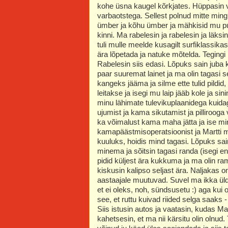
kohe üsna kaugel kõrkjates. Hüppasin v
varbaotstega. Sellest polnud mitte mingi
ümber ja kõhu ümber ja mähkisid mu pur
kinni. Ma rabelesin ja rabelesin ja läk
tuli mulle meelde kusagilt surfiklassika
ära lõpetada ja natuke mõtelda. Tegingi 
Rabelesin siis edasi. Lõpuks sain juba k
paar suuremat lainet ja ma olin tagasi s
kangeks jääma ja silme ette tulid pildid
leitakse ja isegi mu laip jääb kole ja si
minu lähimate tulevikuplaanidega kuidag
ujumist ja kama sikutamist ja pillirooga
ka võimalust kama maha jätta ja ise m
kamapäästmisoperatsioonist ja Martti m
kuuluks, hoidis mind tagasi. Lõpuks sai
minema ja sõitsin tagasi randa (isegi
pidid küljest ära kukkuma ja ma olin r
kiskusin kalipso seljast ära. Naljakas o
aastaajale muutuvad. Suvel ma ikka üldis
et ei oleks, noh, sündsusetu :) aga kui on
see, et ruttu kuivad riided selga saaks
Siis istusin autos ja vaatasin, kudas Mar
kahetsesin, et ma nii kärsitu olin olnud.