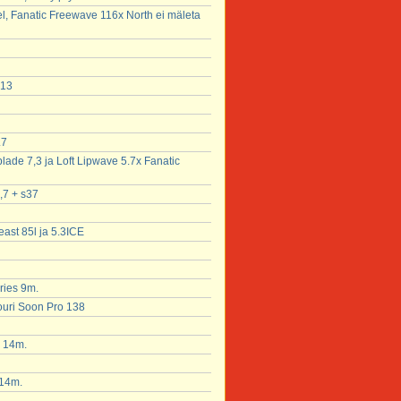
l, Fanatic Freewave 116x North ei mäleta
 13
.7
lade 7,3 ja Loft Lipwave 5.7x Fanatic
,7 + s37
east 85l ja 5.3ICE
ries 9m.
ouri Soon Pro 138
k 14m.
 14m.