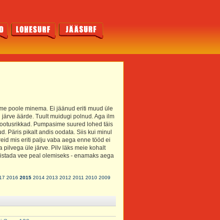
amme poole minema. Ei jäänud eriti muud üle
i järve äärde. Tuult muidugi polnud. Aga ilm
t lootusrikkad. Pumpasime suured lohed täis
. Päris pikalt andis oodata. Siis kui minul
eid mis eriti palju vaba aega enne tööd ei
a pilvega üle järve. Pilv läks meie kohalt
äpistada vee peal olemiseks - enamaks aega
17
2016
2015
2014
2013
2012
2011
2010
2009