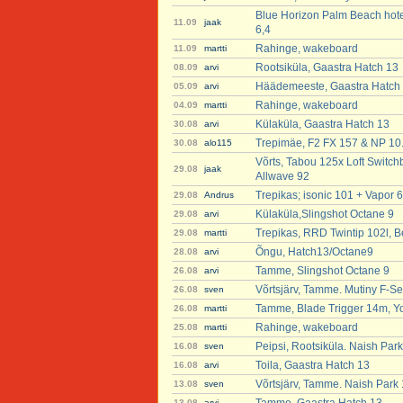
Blue Horizon Palm Beach hote
11.09
jaak
6,4
Rahinge, wakeboard
11.09
martti
Rootsiküla, Gaastra Hatch 13
08.09
arvi
Häädemeeste, Gaastra Hatch
05.09
arvi
Rahinge, wakeboard
04.09
martti
Külaküla, Gaastra Hatch 13
30.08
arvi
Trepimäe, F2 FX 157 & NP 10
30.08
alo115
Võrts, Tabou 125x Loft Switchb
29.08
jaak
Allwave 92
Trepikas; isonic 101 + Vapor 6
29.08
Andrus
Külaküla,Slingshot Octane 9
29.08
arvi
Trepikas, RRD Twintip 102l, B
29.08
martti
Õngu, Hatch13/Octane9
28.08
arvi
Tamme, Slingshot Octane 9
26.08
arvi
Võrtsjärv, Tamme. Mutiny F-Se
26.08
sven
Tamme, Blade Trigger 14m, Y
26.08
martti
Rahinge, wakeboard
25.08
martti
Peipsi, Rootsiküla. Naish Par
16.08
sven
Toila, Gaastra Hatch 13
16.08
arvi
Võrtsjärv, Tamme. Naish Park
13.08
sven
13.08
arvi