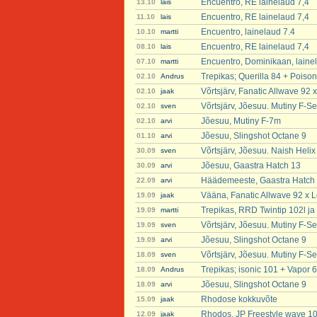
Encuentro, RE lainelaud 7,4
13.10
lais
Encuentro, RE lainelaud 7,4
11.10
lais
Encuentro, lainelaud 7.4
10.10
martti
Encuentro, RE lainelaud 7,4
08.10
lais
Encuentro, Dominikaan, laine
07.10
martti
Trepikas; Querilla 84 + Poison
02.10
Andrus
Võrtsjärv, Fanatic Allwave 92 
02.10
jaak
Võrtsjärv, Jõesuu. Mutiny F-Se
02.10
sven
Jõesuu, Mutiny F-7m
02.10
arvi
Jõesuu, Slingshot Octane 9
01.10
arvi
Võrtsjärv, Jõesuu. Naish Heli
30.09
sven
Jõesuu, Gaastra Hatch 13
30.09
arvi
Häädemeeste, Gaastra Hatch
22.09
arvi
Vääna, Fanatic Allwave 92 x L
19.09
jaak
Trepikas, RRD Twintip 102l ja 
19.09
martti
Võrtsjärv, Jõesuu. Mutiny F-Se
19.09
sven
Jõesuu, Slingshot Octane 9
19.09
arvi
Võrtsjärv, Jõesuu. Mutiny F-Se
18.09
sven
Trepikas; isonic 101 + Vapor 6
18.09
Andrus
Jõesuu, Slingshot Octane 9
18.09
arvi
Rhodose kokkuvõte
15.09
jaak
Rhodos, JP Freestyle wave 101 
12.09
jaak