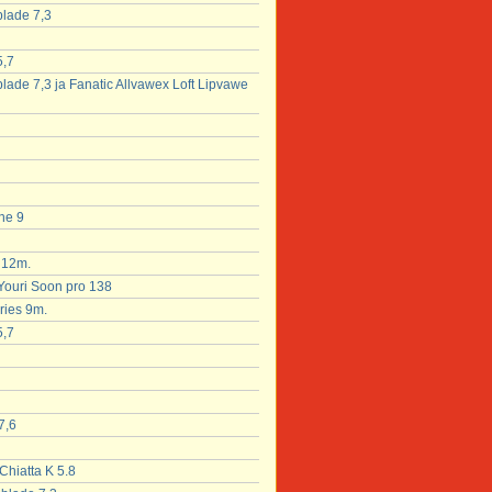
blade 7,3
5,7
blade 7,3 ja Fanatic Allvawex Loft Lipvawe
ne 9
x 12m.
 Youri Soon pro 138
ries 9m.
5,7
7,6
Chiatta K 5.8