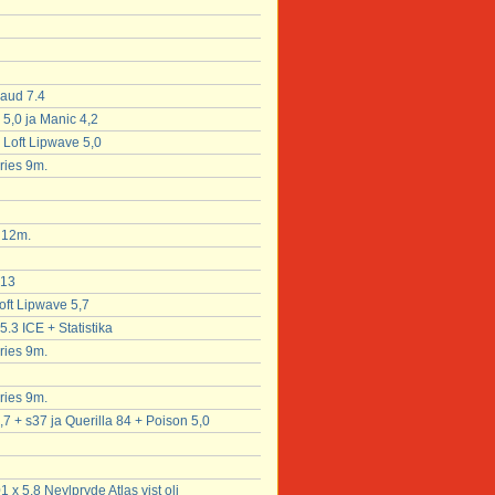
laud 7.4
 5,0 ja Manic 4,2
x Loft Lipwave 5,0
ries 9m.
x 12m.
 13
oft Lipwave 5,7
5.3 ICE + Statistika
ries 9m.
ries 9m.
,7 + s37 ja Querilla 84 + Poison 5,0
x 5,8 Neylpryde Atlas vist oli