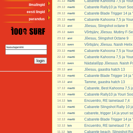
Cabarete Kahoona 7,5 ja You
31.12
martti
ilmalingid
Cabarete Rally10 ja Youri So
29.12
martti
eesti lingid
Cabarete Blade Trigger 14 ja
28.12
martti
parandus
Cabarete Kahoona 7,5 ja You
25.12
martti
Jõesuu, Slingshot octane 9
25.12
arvi
Võrtsjärv, Jõesuu. Mutiny F-Se
25.12
sven
Jõesuu, Slingshot Octane 9
23.12
arvi
Võrtsjärv, Jõesuu. Naish Heli
23.12
sven
Cabarete Kahoona 7,5 ja You
23.12
martti
Cabarete Kahoona 7,5 ja You
22.12
martti
Nädalalõpp Jõesuus. Naish P
20.12
sven
Jõesuu, gaastra hatch 13
20.12
arvi
Cabarete Blade Trigger 14 ja
20.12
martti
Tamme, gaastra hatch 13
19.12
arvi
Cabarete, Best Kahoona 7,5 j
17.12
martti
Cabarete Rally10 ja Youri So
15.12
martti
Encuentro, RE lainelaud 7,4
14.12
lais
Cabarete Slingshot Rally 10 j
14.12
martti
cabarete, trigger 14 ja youri 
13.12
martti
Cabarete Blade Trigger 14 ja
12.12
martti
Encuentro, RE lainelaud 7,4
12.12
lais
Cabarete beach, Slingshot Ra
11.12
lais