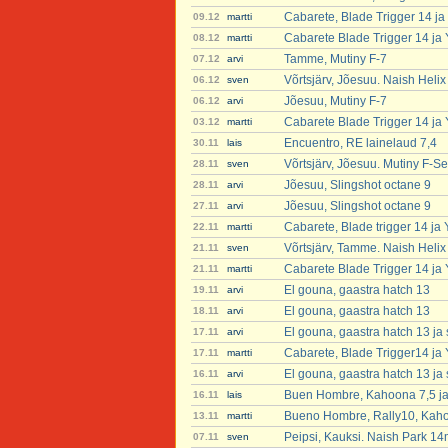
Cabarete, Blade Trigger 14 ja
09.12
martti
Cabarete Blade Trigger 14 ja
08.12
martti
Tamme, Mutiny F-7
07.12
arvi
Võrtsjärv, Jõesuu. Naish Heli
06.12
sven
Jõesuu, Mutiny F-7
06.12
arvi
Cabarete Blade Trigger 14 ja
03.12
martti
Encuentro, RE lainelaud 7,4
30.11
lais
Võrtsjärv, Jõesuu. Mutiny F-Se
28.11
sven
Jõesuu, Slingshot octane 9
28.11
arvi
Jõesuu, Slingshot octane 9
27.11
arvi
Cabarete, Blade trigger 14 ja
22.11
martti
Võrtsjärv, Tamme. Naish Helix
21.11
sven
Cabarete Blade Trigger 14 ja
21.11
martti
El gouna, gaastra hatch 13
19.11
arvi
El gouna, gaastra hatch 13
18.11
arvi
El gouna, gaastra hatch 13 ja 
17.11
arvi
Cabarete, Blade Trigger14 ja
17.11
martti
El gouna, gaastra hatch 13 ja 
16.11
arvi
Buen Hombre, Kahoona 7,5 ja 
16.11
lais
Bueno Hombre, Rally10, Kaho
13.11
martti
Peipsi, Kauksi. Naish Park 14
07.11
sven