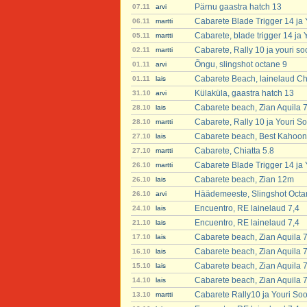
Pärnu gaastra hatch 13
07.11
arvi
Cabarete Blade Trigger 14 ja
06.11
martti
Cabarete, blade trigger 14 ja
05.11
martti
Cabarete, Rally 10 ja youri s
02.11
martti
Õngu, slingshot octane 9
01.11
arvi
Cabarete Beach, lainelaud Chi
01.11
lais
Külaküla, gaastra hatch 13
31.10
arvi
Cabarete beach, Zian Aquila 
28.10
lais
Cabarete, Rally 10 ja Youri S
28.10
martti
Cabarete beach, Best Kahoon
27.10
lais
Cabarete, Chiatta 5.8
27.10
martti
Cabarete Blade Trigger 14 ja
26.10
martti
Cabarete beach, Zian 12m
26.10
lais
Häädemeeste, Slingshot Octa
26.10
arvi
Encuentro, RE lainelaud 7,4
24.10
lais
Encuentro, RE lainelaud 7,4
21.10
lais
Cabarete beach, Zian Aquila 
17.10
lais
Cabarete beach, Zian Aquila 
16.10
lais
Cabarete beach, Zian Aquila 
15.10
lais
Cabarete beach, Zian Aquila 
14.10
lais
Cabarete Rally10 ja Youri So
13.10
martti