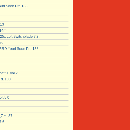
ouri Soon Pro 138
 13
 14m.
5x Loft Switchblade 7,3,
ro
a RRD Youri Soon Pro 138
ft 5,0 vol 2
RRD138
ft 5,0
,7 + s37
7,6