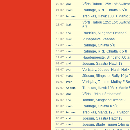
Võrts, Tabou 125x Loft Switch
22.07
jaak
Rahinge, RRD Chiatta K 5`8
21.07
martti
Trepikas, Hawk 108l + Manic 
19.07
Andrus
Võrts, Tabou 125x Loft Switch
19.07
jaak
5,7
Raeküla, Slingshot Octane 9
19.07
arvi
Pühapäeval Väänas
19.07
taavi
Rahinge, Chiatta 5`8
17.07
martti
Rahinge, RRD Chiatta K 5`8
15.07
martti
Häädemeeste, Slingshot Octa
12.07
arvi
Jõesuu, Gaastra Hatch13
09.07
arvi
Võrtsjärv, Jõesuu. Naish Heli
09.07
sven
Jõesuu, Slingshot Rally 10 ja
09.07
martti
Võrtsjärv, Tamme. Mutiny F-Se
07.07
sven
Trepikas, Hawk 108l + Manic 
07.07
Andrus
Võrtsul 'triipu tõmbamas'
07.07
jaak
Tamme, Slingshot Octane 9
07.07
arvi
Rahinge, Chiatta K 5`8
06.07
martti
Trepikas, Manta 125l + Vapor 
04.07
Andrus
Jõesuu, Gaastra Hatch13
04.07
arvi
Jõesuu, Blade Trigger 14m ja 
04.07
martti