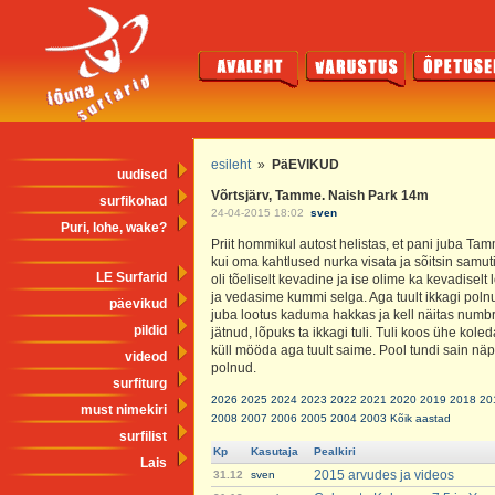
esileht
»
PäEVIKUD
uudised
Võrtsjärv, Tamme. Naish Park 14m
surfikohad
24-04-2015 18:02
sven
Puri, lohe, wake?
Priit hommikul autost helistas, et pani juba T
kui oma kahtlused nurka visata ja sõitsin samut
LE Surfarid
oli tõeliselt kevadine ja ise olime ka kevadisel
ja vedasime kummi selga. Aga tuult ikkagi polnud
päevikud
juba lootus kaduma hakkas ja kell näitas numbr
pildid
jätnud, lõpuks ta ikkagi tuli. Tuli koos ühe koled
küll mööda aga tuult saime. Pool tundi sain n
videod
polnud.
surfiturg
2026
2025
2024
2023
2022
2021
2020
2019
2018
20
must nimekiri
2008
2007
2006
2005
2004
2003
Kõik aastad
surfilist
Kp
Kasutaja
Pealkiri
Lais
2015 arvudes ja videos
31.12
sven