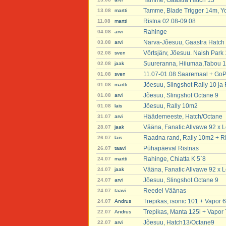
Tamme, Gaastra Hatch 13
Tamme, Blade Trigger 14m, Y
13.08
martti
Ristna 02.08-09.08
11.08
martti
Rahinge
04.08
arvi
Narva-Jõesuu, Gaastra Hatch
03.08
arvi
Võrtsjärv, Jõesuu. Naish Park
02.08
sven
Suureranna, Hiiumaa,Tabou 12
02.08
jaak
11.07-01.08 Saaremaal + GoP
01.08
sven
Jõesuu, Slingshot Rally 10 j
01.08
martti
Jõesuu, Slingshot Octane 9
01.08
arvi
Jõesuu, Rally 10m2
01.08
lais
Häädemeeste, Hatch/Octane
31.07
arvi
Vääna, Fanatic Allvawe 92 x Lo
28.07
jaak
Raadna rand, Rally 10m2 + 
26.07
lais
Pühapäeval Ristnas
26.07
taavi
Rahinge, Chiatta K 5`8
24.07
martti
Vääna, Fanatic Allvawe 92 x Lo
24.07
jaak
Jõesuu, Slingshot Octane 9
24.07
arvi
Reedel Väänas
24.07
taavi
Trepikas; isonic 101 + Vapor 6
24.07
Andrus
Trepikas, Manta 125l + Vapor 
22.07
Andrus
Jõesuu, Hatch13/Octane9
22.07
arvi