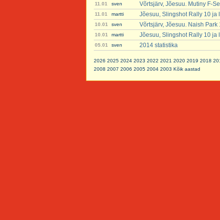
Võrtsjärv, Jõesuu. Mutiny F-Se
11.01
sven
Jõesuu, Slingshot Rally 10 ja
11.01
martti
Võrtsjärv, Jõesuu. Naish Park
10.01
sven
Jõesuu, Slingshot Rally 10 ja
10.01
martti
2014 statistika
05.01
sven
2026
2025
2024
2023
2022
2021
2020
2019
2018
20
2008
2007
2006
2005
2004
2003
Kõik aastad