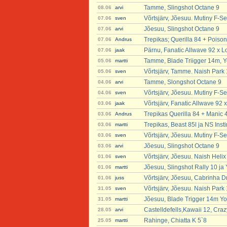
Tamme, Slingshot Octane 9
08.06
arvi
Võrtsjärv, Jõesuu. Mutiny F-Se
07.06
sven
Jõesuu, Slingshot Octane 9
07.06
arvi
Trepikas; Querilla 84 + Poison
07.06
Andrus
Pärnu, Fanatic Allwave 92 x L
07.06
jaak
Tamme, Blade Triigger 14m, Y
05.06
martti
Võrtsjärv, Tamme. Naish Park
05.06
sven
Tamme, Slongshot Octane 9
04.06
arvi
Võrtsjärv, Jõesuu. Mutiny F-S
04.06
sven
Võrtsjärv, Fanatic Allwave 92 x
03.06
jaak
Trepikas Querilla 84 + Manic 
03.06
Andrus
Trepikas, Beast 85l ja NS Insti
03.06
martti
Võrtsjärv, Jõesuu. Mutiny F-Se
03.06
sven
Jõesuu, Slingshot Octane 9
03.06
arvi
Võrtsjärv, Jõesuu. Naish Heli
01.06
sven
Jõesuu, Slingshot Rally 10 ja
01.06
martti
Võrtsjärv, Jõesuu, Cabrinha Dr
01.06
juss
Võrtsjärv, Jõesuu. Naish Park
31.05
sven
Jõesuu, Blade Trigger 14m Yo
31.05
martti
Castelldefells,Kawaii 12, Craz
28.05
arvi
Rahinge, Chiatta K 5`8
25.05
martti