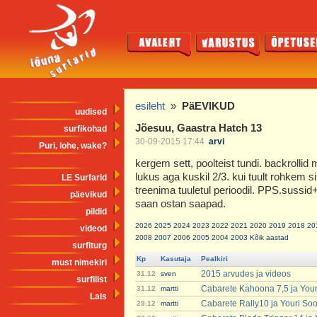
esileht
»
PäEVIKUD
uudised
Jõesuu, Gaastra Hatch 13
surfikohad
30-09-2015 17:44
arvi
Puri, lohe, wake?
kergem sett, poolteist tundi. backrollid
lukus aga kuskil 2/3. kui tuult rohkem s
LE Surfarid
treenima tuuletul perioodil. PPS.sussid
päevikud
saan ostan saapad.
pildid
2026
2025
2024
2023
2022
2021
2020
2019
2018
20
videod
2008
2007
2006
2005
2004
2003
Kõik aastad
surfiturg
Kp
Kasutaja
Pealkiri
must nimekiri
2015 arvudes ja videos
31.12
sven
surfilist
Cabarete Kahoona 7,5 ja You
31.12
martti
Lais
Cabarete Rally10 ja Youri So
29.12
martti