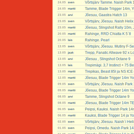
Võrtsjärv Tamme. Naish Park 
24.05
sven
Tamme, Blade Triigger 14m, Y
24.05
martti
Jõesuu, Gaastra Hatch 13
23.05
arvi
Võrtsjärv, Jõesuu. Naish Heli
23.05
sven
Jõesuu, Slingshot Rally 10m,
23.05
martti
Rahinge, RRD Chiatta K 5`8
20.05
martti
Rahinge. Pearl
20.05
lais
Võrtsjärv, Jõesuu. Mutiny F-Se
13.05
sven
Trepp, Fanatic Allwave 92 x Lo
13.05
jaak
Jõesuu , Slingshot Octane 9
13.05
arvi
Trepimägi. 3,7 Instinct + 75 B
13.05
lais
Trepikas, Beast 85l ja NS ICE 
13.05
martti
Jõesuu, Blade Trigger 14m Yo
12.05
martti
Võrtsjärv, Jõesuu. Naish Park
09.05
sven
Jõesuu, Blade Trigger 14m Yo
09.05
martti
Tamme, Slingshot Octane 9
08.05
arvi
Jõesuu, Blade Trigger 14m T
08.05
martti
Peipsi, Kauksi. Naish Park 14
06.05
sven
Kauksi, Blade Trigger 14 ja Y
06.05
martti
Võrtsjärv, Jõesuu. Naish`i Hel
02.05
sven
Peipsi, Omedu. Naish Park 1
01.05
sven