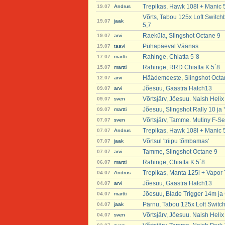
Trepikas, Hawk 108l + Manic 
19.07
Andrus
Võrts, Tabou 125x Loft Switch
19.07
jaak
5,7
Raeküla, Slingshot Octane 9
19.07
arvi
Pühapäeval Väänas
19.07
taavi
Rahinge, Chiatta 5`8
17.07
martti
Rahinge, RRD Chiatta K 5`8
15.07
martti
Häädemeeste, Slingshot Octa
12.07
arvi
Jõesuu, Gaastra Hatch13
09.07
arvi
Võrtsjärv, Jõesuu. Naish Heli
09.07
sven
Jõesuu, Slingshot Rally 10 ja
09.07
martti
Võrtsjärv, Tamme. Mutiny F-Se
07.07
sven
Trepikas, Hawk 108l + Manic 
07.07
Andrus
Võrtsul 'triipu tõmbamas'
07.07
jaak
Tamme, Slingshot Octane 9
07.07
arvi
Rahinge, Chiatta K 5`8
06.07
martti
Trepikas, Manta 125l + Vapor 
04.07
Andrus
Jõesuu, Gaastra Hatch13
04.07
arvi
Jõesuu, Blade Trigger 14m ja 
04.07
martti
Pärnu, Tabou 125x Loft Switc
04.07
jaak
Võrtsjärv, Jõesuu. Naish Heli
04.07
sven