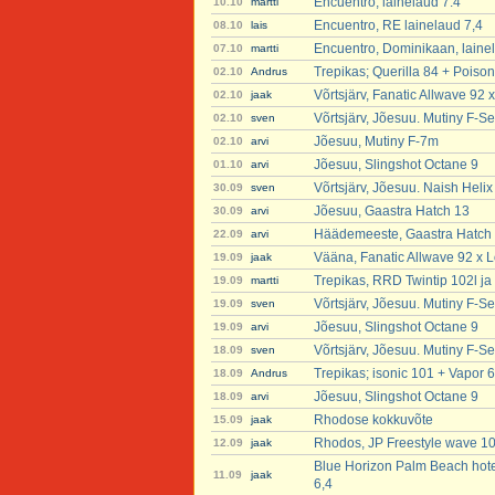
Encuentro, lainelaud 7.4
10.10
martti
Encuentro, RE lainelaud 7,4
08.10
lais
Encuentro, Dominikaan, laine
07.10
martti
Trepikas; Querilla 84 + Poison
02.10
Andrus
Võrtsjärv, Fanatic Allwave 92 
02.10
jaak
Võrtsjärv, Jõesuu. Mutiny F-Se
02.10
sven
Jõesuu, Mutiny F-7m
02.10
arvi
Jõesuu, Slingshot Octane 9
01.10
arvi
Võrtsjärv, Jõesuu. Naish Heli
30.09
sven
Jõesuu, Gaastra Hatch 13
30.09
arvi
Häädemeeste, Gaastra Hatch
22.09
arvi
Vääna, Fanatic Allwave 92 x L
19.09
jaak
Trepikas, RRD Twintip 102l ja 
19.09
martti
Võrtsjärv, Jõesuu. Mutiny F-Se
19.09
sven
Jõesuu, Slingshot Octane 9
19.09
arvi
Võrtsjärv, Jõesuu. Mutiny F-Se
18.09
sven
Trepikas; isonic 101 + Vapor 6
18.09
Andrus
Jõesuu, Slingshot Octane 9
18.09
arvi
Rhodose kokkuvõte
15.09
jaak
Rhodos, JP Freestyle wave 101 
12.09
jaak
Blue Horizon Palm Beach hote
11.09
jaak
6,4