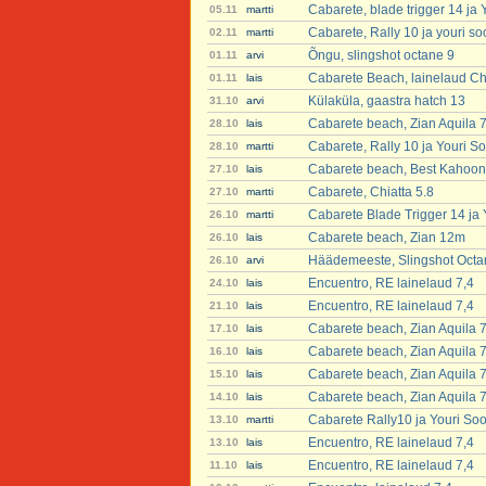
Cabarete, blade trigger 14 ja
05.11
martti
Cabarete, Rally 10 ja youri s
02.11
martti
Õngu, slingshot octane 9
01.11
arvi
Cabarete Beach, lainelaud Chi
01.11
lais
Külaküla, gaastra hatch 13
31.10
arvi
Cabarete beach, Zian Aquila 
28.10
lais
Cabarete, Rally 10 ja Youri S
28.10
martti
Cabarete beach, Best Kahoon
27.10
lais
Cabarete, Chiatta 5.8
27.10
martti
Cabarete Blade Trigger 14 ja
26.10
martti
Cabarete beach, Zian 12m
26.10
lais
Häädemeeste, Slingshot Octa
26.10
arvi
Encuentro, RE lainelaud 7,4
24.10
lais
Encuentro, RE lainelaud 7,4
21.10
lais
Cabarete beach, Zian Aquila 
17.10
lais
Cabarete beach, Zian Aquila 
16.10
lais
Cabarete beach, Zian Aquila 
15.10
lais
Cabarete beach, Zian Aquila 
14.10
lais
Cabarete Rally10 ja Youri So
13.10
martti
Encuentro, RE lainelaud 7,4
13.10
lais
Encuentro, RE lainelaud 7,4
11.10
lais