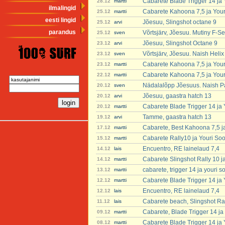
Cabarete Blade Trigger 14 ja
28.12
martti
ilmalingid
Cabarete Kahoona 7,5 ja You
25.12
martti
eesti lingid
Jõesuu, Slingshot octane 9
25.12
arvi
parandus
Võrtsjärv, Jõesuu. Mutiny F-Se
25.12
sven
Jõesuu, Slingshot Octane 9
23.12
arvi
Võrtsjärv, Jõesuu. Naish Heli
23.12
sven
Cabarete Kahoona 7,5 ja You
23.12
martti
Cabarete Kahoona 7,5 ja You
22.12
martti
Nädalalõpp Jõesuus. Naish P
20.12
sven
Jõesuu, gaastra hatch 13
20.12
arvi
Cabarete Blade Trigger 14 ja
20.12
martti
Tamme, gaastra hatch 13
19.12
arvi
Cabarete, Best Kahoona 7,5 j
17.12
martti
Cabarete Rally10 ja Youri So
15.12
martti
Encuentro, RE lainelaud 7,4
14.12
lais
Cabarete Slingshot Rally 10 j
14.12
martti
cabarete, trigger 14 ja youri 
13.12
martti
Cabarete Blade Trigger 14 ja
12.12
martti
Encuentro, RE lainelaud 7,4
12.12
lais
Cabarete beach, Slingshot Ra
11.12
lais
Cabarete, Blade Trigger 14 ja
09.12
martti
Cabarete Blade Trigger 14 ja
08.12
martti