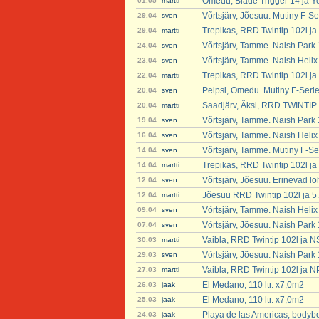
Omedu, Blade Trigger 14 ja Y
01.05
martti
Võrtsjärv, Jõesuu. Mutiny F-S
29.04
sven
Trepikas, RRD Twintip 102l ja
29.04
martti
Võrtsjärv, Tamme. Naish Park
24.04
sven
Võrtsjärv, Tamme. Naish Helix
23.04
sven
Trepikas, RRD Twintip 102l ja
22.04
martti
Peipsi, Omedu. Mutiny F-Seri
20.04
sven
Saadjärv, Äksi, RRD TWINTIP 
20.04
martti
Võrtsjärv, Tamme. Naish Park
19.04
sven
Võrtsjärv, Tamme. Naish Helix
16.04
sven
Võrtsjärv, Tamme. Mutiny F-Se
14.04
sven
Trepikas, RRD Twintip 102l ja
14.04
martti
Võrtsjärv, Jõesuu. Erinevad lo
12.04
sven
Jõesuu RRD Twintip 102l ja 5
12.04
martti
Võrtsjärv, Tamme. Naish Helix
09.04
sven
Võrtsjärv, Jõesuu. Naish Park
07.04
sven
Vaibla, RRD Twintip 102l ja N
30.03
martti
Võrtsjärv, Jõesuu. Naish Park
29.03
sven
Vaibla, RRD Twintip 102l ja N
27.03
martti
El Medano, 110 ltr. x7,0m2
26.03
jaak
El Medano, 110 ltr. x7,0m2
25.03
jaak
Playa de las Americas, bodyb
24.03
jaak