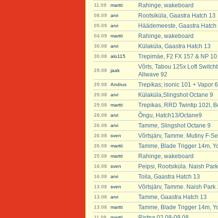
Rahinge, wakeboard
11.09
martti
Rootsiküla, Gaastra Hatch 13
08.09
arvi
Häädemeeste, Gaastra Hatch
05.09
arvi
Rahinge, wakeboard
04.09
martti
Külaküla, Gaastra Hatch 13
30.08
arvi
Trepimäe, F2 FX 157 & NP 10
30.08
alo115
Võrts, Tabou 125x Loft Switchb
29.08
jaak
Allwave 92
Trepikas; isonic 101 + Vapor 6
29.08
Andrus
Külaküla,Slingshot Octane 9
29.08
arvi
Trepikas, RRD Twintip 102l, B
29.08
martti
Õngu, Hatch13/Octane9
28.08
arvi
Tamme, Slingshot Octane 9
26.08
arvi
Võrtsjärv, Tamme. Mutiny F-Se
26.08
sven
Tamme, Blade Trigger 14m, Y
26.08
martti
Rahinge, wakeboard
25.08
martti
Peipsi, Rootsiküla. Naish Par
16.08
sven
Toila, Gaastra Hatch 13
16.08
arvi
Võrtsjärv, Tamme. Naish Park
13.08
sven
Tamme, Gaastra Hatch 13
13.08
arvi
Tamme, Blade Trigger 14m, Y
13.08
martti
Ristna 02.08-09.08
11.08
martti