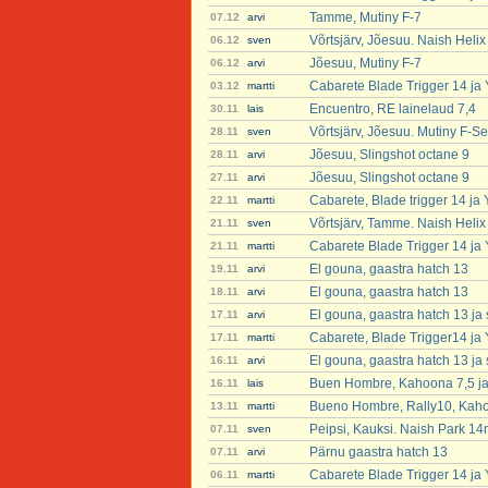
Tamme, Mutiny F-7
07.12
arvi
Võrtsjärv, Jõesuu. Naish Heli
06.12
sven
Jõesuu, Mutiny F-7
06.12
arvi
Cabarete Blade Trigger 14 ja
03.12
martti
Encuentro, RE lainelaud 7,4
30.11
lais
Võrtsjärv, Jõesuu. Mutiny F-Se
28.11
sven
Jõesuu, Slingshot octane 9
28.11
arvi
Jõesuu, Slingshot octane 9
27.11
arvi
Cabarete, Blade trigger 14 ja
22.11
martti
Võrtsjärv, Tamme. Naish Helix
21.11
sven
Cabarete Blade Trigger 14 ja
21.11
martti
El gouna, gaastra hatch 13
19.11
arvi
El gouna, gaastra hatch 13
18.11
arvi
El gouna, gaastra hatch 13 ja 
17.11
arvi
Cabarete, Blade Trigger14 ja
17.11
martti
El gouna, gaastra hatch 13 ja 
16.11
arvi
Buen Hombre, Kahoona 7,5 ja 
16.11
lais
Bueno Hombre, Rally10, Kaho
13.11
martti
Peipsi, Kauksi. Naish Park 14
07.11
sven
Pärnu gaastra hatch 13
07.11
arvi
Cabarete Blade Trigger 14 ja
06.11
martti