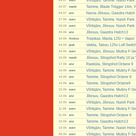
Võrtsjärv, Tamme. Naish Park
03.07
sven
Tamme, Blade Triigger 14m, Y
03.07
martti
Narva-Jõesuu, Gaastra Hatch
03.07
arvi
Võrtsjärv, Tamme. Naish Park
27.06
sven
Võrtsjärv, Jõesuu. Naish Park
25.06
sven
Jõesuu, Gaastra Hatch13
25.06
arvi
Trepikas, Manta 125l + Vapor 
24.06
Andrus
Vaibla, Tabou 125x Loft Switc
24.06
jaak
Võrtsjärv, Jõesuu. Mutiny F-Se
24.06
sven
Jõesuu, Slingshot Rally 10 ja
24.06
martti
Raeküla, Slingshot Octane 9
17.06
arvi
Võrtsjärv, Tamme. Mutiny F-Se
16.06
sven
Tamme, Slingshot Octane 9
16.06
arvi
Tamme, Slingshot Octane9
15.06
arvi
Võrtsjärv, Tamme. Mutiny F-Se
15.06
sven
Jõesuu, Gaastra Hatch13
12.06
arvi
Võrtsjärv, Jõesuu. Naish Park
12.06
sven
Võrtsjärv, Tamme. Mutiny F-Se
11.06
sven
Tamme, Slingshot Octane 9
11.06
arvi
Tamme, Gaastra Hatch13
10.06
arvi
Võrtsjärv, Tamme. Naish Helix
10.06
sven
Võrtsjärv, Tamme. Mutiny F-Se
08.06
sven