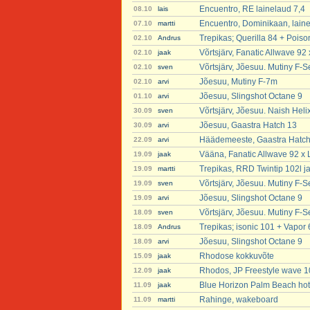
Encuentro, RE lainelaud 7,4
08.10
lais
Encuentro, Dominikaan, laine
07.10
martti
Trepikas; Querilla 84 + Poiso
02.10
Andrus
Võrtsjärv, Fanatic Allwave 92 
02.10
jaak
Võrtsjärv, Jõesuu. Mutiny F-S
02.10
sven
Jõesuu, Mutiny F-7m
02.10
arvi
Jõesuu, Slingshot Octane 9
01.10
arvi
Võrtsjärv, Jõesuu. Naish Heli
30.09
sven
Jõesuu, Gaastra Hatch 13
30.09
arvi
Häädemeeste, Gaastra Hatch
22.09
arvi
Vääna, Fanatic Allwave 92 x 
19.09
jaak
Trepikas, RRD Twintip 102l ja 
19.09
martti
Võrtsjärv, Jõesuu. Mutiny F-S
19.09
sven
Jõesuu, Slingshot Octane 9
19.09
arvi
Võrtsjärv, Jõesuu. Mutiny F-S
18.09
sven
Trepikas; isonic 101 + Vapor 
18.09
Andrus
Jõesuu, Slingshot Octane 9
18.09
arvi
Rhodose kokkuvõte
15.09
jaak
Rhodos, JP Freestyle wave 101
12.09
jaak
Blue Horizon Palm Beach hote
11.09
jaak
Rahinge, wakeboard
11.09
martti