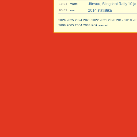
Jõesuu, Slingshot Rally 10 j
10.01
martti
2014 statistika
05.01
sven
2026
2025
2024
2023
2022
2021
2020
2019
2018
20
2006
2005
2004
2003
Kõik aastad