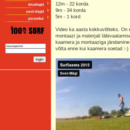
12m - 22 korda
ilmalingid
9m - 34 korda
eesti lingid
5m - 1 kord
parandus
Video ka aasta kokkuvõtteks. On n
montaazi ja materjali läbivaatamis
kaamera ja montaaziga jändamine 
võtta enne kui kaamera soetad :-)