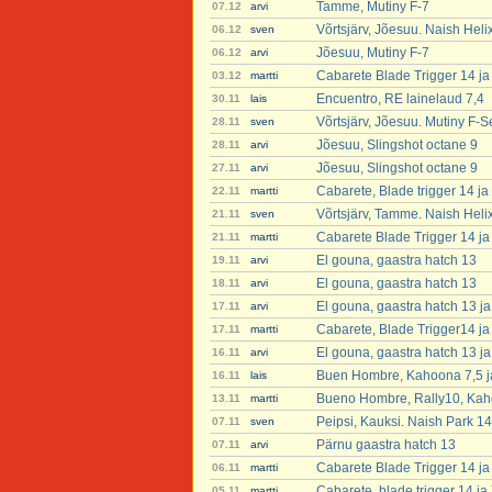
Tamme, Mutiny F-7
07.12
arvi
Võrtsjärv, Jõesuu. Naish Heli
06.12
sven
Jõesuu, Mutiny F-7
06.12
arvi
Cabarete Blade Trigger 14 ja
03.12
martti
Encuentro, RE lainelaud 7,4
30.11
lais
Võrtsjärv, Jõesuu. Mutiny F-S
28.11
sven
Jõesuu, Slingshot octane 9
28.11
arvi
Jõesuu, Slingshot octane 9
27.11
arvi
Cabarete, Blade trigger 14 j
22.11
martti
Võrtsjärv, Tamme. Naish Heli
21.11
sven
Cabarete Blade Trigger 14 ja
21.11
martti
El gouna, gaastra hatch 13
19.11
arvi
El gouna, gaastra hatch 13
18.11
arvi
El gouna, gaastra hatch 13 ja
17.11
arvi
Cabarete, Blade Trigger14 ja
17.11
martti
El gouna, gaastra hatch 13 ja
16.11
arvi
Buen Hombre, Kahoona 7,5 ja
16.11
lais
Bueno Hombre, Rally10, Kaho
13.11
martti
Peipsi, Kauksi. Naish Park 1
07.11
sven
Pärnu gaastra hatch 13
07.11
arvi
Cabarete Blade Trigger 14 ja
06.11
martti
Cabarete, blade trigger 14 j
05.11
martti