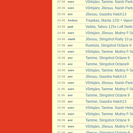
Võrtsjärv, Tamme. Naish Par
27.06
sven
Võrtsjärv, Jõesuu. Naish Par
25.06
sven
Jõesuu, Gaastra Hatch13
25.06
arvi
Trepikas, Manta 125l + Vapor
24.06
Andrus
Vaibla, Tabou 125x Loft Swit
24.06
jaak
Võrtsjärv, Jõesuu. Mutiny F-S
24.06
sven
Jõesuu, Slingshot Rally 10 j
24.06
martti
Raeküla, Slingshot Octane 9
17.06
arvi
Võrtsjärv, Tamme. Mutiny F-S
16.06
sven
Tamme, Slingshot Octane 9
16.06
arvi
Tamme, Slingshot Octane9
15.06
arvi
Võrtsjärv, Tamme. Mutiny F-S
15.06
sven
Jõesuu, Gaastra Hatch13
12.06
arvi
Võrtsjärv, Jõesuu. Naish Par
12.06
sven
Võrtsjärv, Tamme. Mutiny F-S
11.06
sven
Tamme, Slingshot Octane 9
11.06
arvi
Tamme, Gaastra Hatch13
10.06
arvi
Võrtsjärv, Tamme. Naish Heli
10.06
sven
Võrtsjärv, Tamme. Mutiny F-S
08.06
sven
Tamme, Slingshot Octane 9
08.06
arvi
Võrtsjärv, Jõesuu. Mutiny F-S
07.06
sven
Jõesuu, Slingshot Octane 9
07.06
arvi