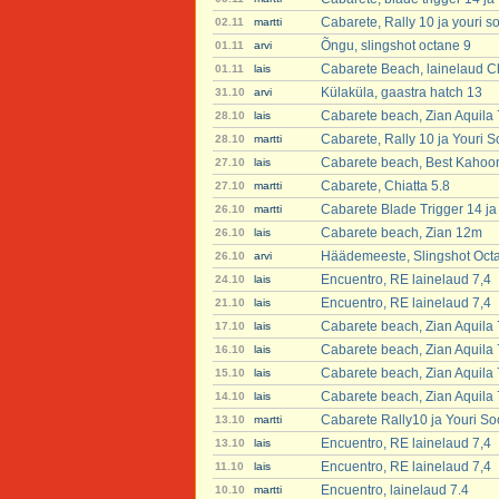
Cabarete, Rally 10 ja youri 
02.11
martti
Õngu, slingshot octane 9
01.11
arvi
Cabarete Beach, lainelaud Ch
01.11
lais
Külaküla, gaastra hatch 13
31.10
arvi
Cabarete beach, Zian Aquila
28.10
lais
Cabarete, Rally 10 ja Youri 
28.10
martti
Cabarete beach, Best Kahoo
27.10
lais
Cabarete, Chiatta 5.8
27.10
martti
Cabarete Blade Trigger 14 ja
26.10
martti
Cabarete beach, Zian 12m
26.10
lais
Häädemeeste, Slingshot Oct
26.10
arvi
Encuentro, RE lainelaud 7,4
24.10
lais
Encuentro, RE lainelaud 7,4
21.10
lais
Cabarete beach, Zian Aquila
17.10
lais
Cabarete beach, Zian Aquila
16.10
lais
Cabarete beach, Zian Aquila
15.10
lais
Cabarete beach, Zian Aquila
14.10
lais
Cabarete Rally10 ja Youri S
13.10
martti
Encuentro, RE lainelaud 7,4
13.10
lais
Encuentro, RE lainelaud 7,4
11.10
lais
Encuentro, lainelaud 7.4
10.10
martti