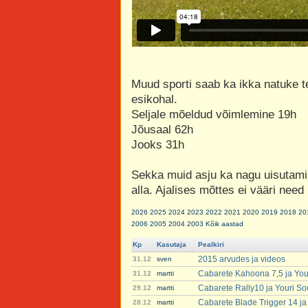
Muud sporti saab ka ikka natuke te
esikohal.
Seljale mõeldud võimlemine 19h
Jõusaal 62h
Jooks 31h
Sekka muid asju ka nagu uisutamin
alla. Ajalises mõttes ei vääri need
2026
2025
2024
2023
2022
2021
2020
2019
2018
20
2006
2005
2004
2003
Kõik aastad
Kp
Kasutaja
Pealkiri
2015 arvudes ja videos
31.12
sven
Cabarete Kahoona 7,5 ja You
31.12
martti
Cabarete Rally10 ja Youri S
29.12
martti
Cabarete Blade Trigger 14 ja
28.12
martti