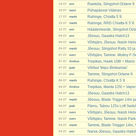
Raeküla, Slingshot Octane 9
19.07
arvi
Pühapäeval Väänas
19.07
taavi
Rahinge, Chiatta 5`8
17.07
martti
Rahinge, RRD Chiatta K 5`8
15.07
martti
Häädemeeste, Slingshot Oct
12.07
arvi
Jõesuu, Gaastra Hatch13
09.07
arvi
Võrtsjärv, Jõesuu. Naish Heli
09.07
sven
Jõesuu, Slingshot Rally 10 j
09.07
martti
Võrtsjärv, Tamme. Mutiny F-S
07.07
sven
Trepikas, Hawk 108l + Manic 
07.07
Andrus
Võrtsul 'triipu tõmbamas'
07.07
jaak
Tamme, Slingshot Octane 9
07.07
arvi
Rahinge, Chiatta K 5`8
06.07
martti
Trepikas, Manta 125l + Vapor
04.07
Andrus
Jõesuu, Gaastra Hatch13
04.07
arvi
Jõesuu, Blade Trigger 14m ja
04.07
martti
Pärnu, Tabou 125x Loft Switc
04.07
jaak
Võrtsjärv, Jõesuu. Naish Heli
04.07
sven
Võrtsjärv, Tamme. Naish Par
03.07
sven
Tamme, Blade Triigger 14m, 
03.07
martti
Narva-Jõesuu, Gaastra Hatc
03.07
arvi