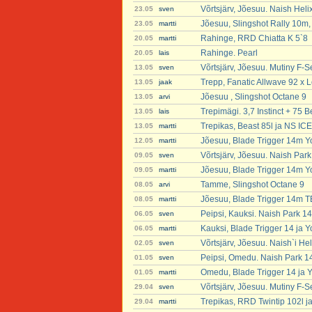
Võrtsjärv, Jõesuu. Naish Heli
23.05
sven
Jõesuu, Slingshot Rally 10m,
23.05
martti
Rahinge, RRD Chiatta K 5`8
20.05
martti
Rahinge. Pearl
20.05
lais
Võrtsjärv, Jõesuu. Mutiny F-S
13.05
sven
Trepp, Fanatic Allwave 92 x Lo
13.05
jaak
Jõesuu , Slingshot Octane 9
13.05
arvi
Trepimägi. 3,7 Instinct + 75 B
13.05
lais
Trepikas, Beast 85l ja NS ICE
13.05
martti
Jõesuu, Blade Trigger 14m Y
12.05
martti
Võrtsjärv, Jõesuu. Naish Par
09.05
sven
Jõesuu, Blade Trigger 14m Y
09.05
martti
Tamme, Slingshot Octane 9
08.05
arvi
Jõesuu, Blade Trigger 14m 
08.05
martti
Peipsi, Kauksi. Naish Park 1
06.05
sven
Kauksi, Blade Trigger 14 ja 
06.05
martti
Võrtsjärv, Jõesuu. Naish`i He
02.05
sven
Peipsi, Omedu. Naish Park 1
01.05
sven
Omedu, Blade Trigger 14 ja 
01.05
martti
Võrtsjärv, Jõesuu. Mutiny F-S
29.04
sven
Trepikas, RRD Twintip 102l ja
29.04
martti