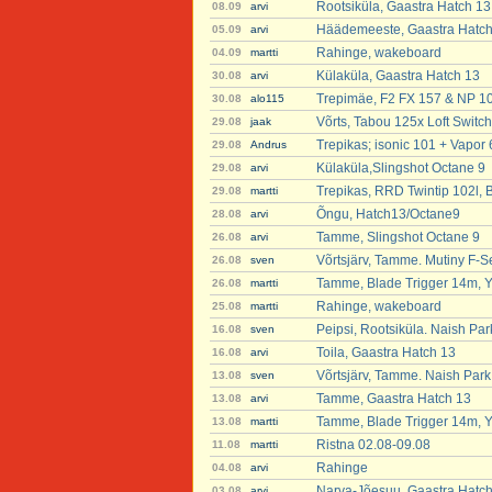
Rootsiküla, Gaastra Hatch 13
08.09
arvi
Häädemeeste, Gaastra Hatch
05.09
arvi
Rahinge, wakeboard
04.09
martti
Külaküla, Gaastra Hatch 13
30.08
arvi
Trepimäe, F2 FX 157 & NP 1
30.08
alo115
Võrts, Tabou 125x Loft Switch
29.08
jaak
Trepikas; isonic 101 + Vapor 
29.08
Andrus
Külaküla,Slingshot Octane 9
29.08
arvi
Trepikas, RRD Twintip 102l, B
29.08
martti
Õngu, Hatch13/Octane9
28.08
arvi
Tamme, Slingshot Octane 9
26.08
arvi
Võrtsjärv, Tamme. Mutiny F-S
26.08
sven
Tamme, Blade Trigger 14m, Y
26.08
martti
Rahinge, wakeboard
25.08
martti
Peipsi, Rootsiküla. Naish Pa
16.08
sven
Toila, Gaastra Hatch 13
16.08
arvi
Võrtsjärv, Tamme. Naish Par
13.08
sven
Tamme, Gaastra Hatch 13
13.08
arvi
Tamme, Blade Trigger 14m, Y
13.08
martti
Ristna 02.08-09.08
11.08
martti
Rahinge
04.08
arvi
Narva-Jõesuu, Gaastra Hatc
03.08
arvi