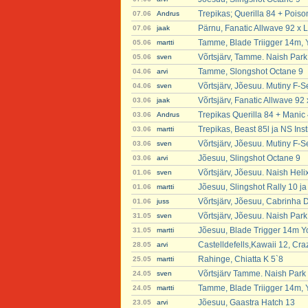
Trepikas; Querilla 84 + Poiso
07.06
Andrus
Pärnu, Fanatic Allwave 92 x L
07.06
jaak
Tamme, Blade Triigger 14m, 
05.06
martti
Võrtsjärv, Tamme. Naish Par
05.06
sven
Tamme, Slongshot Octane 9
04.06
arvi
Võrtsjärv, Jõesuu. Mutiny F-
04.06
sven
Võrtsjärv, Fanatic Allwave 92 
03.06
jaak
Trepikas Querilla 84 + Manic 
03.06
Andrus
Trepikas, Beast 85l ja NS Inst
03.06
martti
Võrtsjärv, Jõesuu. Mutiny F-S
03.06
sven
Jõesuu, Slingshot Octane 9
03.06
arvi
Võrtsjärv, Jõesuu. Naish Heli
01.06
sven
Jõesuu, Slingshot Rally 10 j
01.06
martti
Võrtsjärv, Jõesuu, Cabrinha Dr
01.06
juss
Võrtsjärv, Jõesuu. Naish Par
31.05
sven
Jõesuu, Blade Trigger 14m Y
31.05
martti
Castelldefells,Kawaii 12, Cra
28.05
arvi
Rahinge, Chiatta K 5`8
25.05
martti
Võrtsjärv Tamme. Naish Park
24.05
sven
Tamme, Blade Triigger 14m, 
24.05
martti
Jõesuu, Gaastra Hatch 13
23.05
arvi