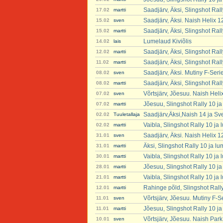
Saadjärv, Äksi, Slingshot Ral
17.02
martti
Saadjärv, Äksi. Naish Helix 
15.02
sven
Saadjärv, Äksi, Slingshot Ral
15.02
martti
Lumelaud Kiviõlis
14.02
lais
Saadjärv, Äksi, Slingshot Ral
12.02
martti
Saadjärv, Äksi, Slingshot Ral
11.02
martti
Saadjärv, Äksi. Mutiny F-Seri
08.02
sven
Saadjärv, Äksi, Slingshot Ral
08.02
martti
Võrtsjärv, Jõesuu. Naish Heli
07.02
sven
Jõesuu, Slingshot Rally 10 j
07.02
martti
Saadjärv,Äksi,Naish 14 ja Sv
02.02
Tuuletallaja
Vaibla, Slingshot Rally 10 ja
02.02
martti
Saadjärv, Äksi. Naish Helix 
31.01
sven
Äksi, Slingshot Rally 10 ja l
31.01
martti
Vaibla, Slingshot Rally 10 ja
30.01
martti
Jõesuu, Slingshot Rally 10 j
28.01
martti
Vaibla, Slingshot Rally 10 ja
21.01
martti
Rahinge põld, Slingshot Rall
12.01
martti
Võrtsjärv, Jõesuu. Mutiny F-S
11.01
sven
Jõesuu, Slingshot Rally 10 j
11.01
martti
Võrtsjärv, Jõesuu. Naish Par
10.01
sven