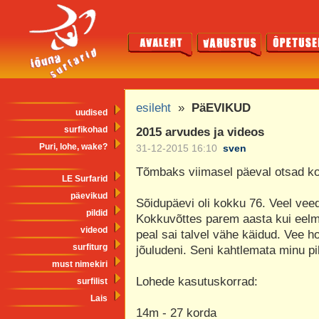
esileht
»
PäEVIKUD
uudised
surfikohad
2015 arvudes ja videos
Puri, lohe, wake?
31-12-2015 16:10
sven
Tõmbaks viimasel päeval otsad kok
LE Surfarid
päevikud
Sõidupäevi oli kokku 76. Veel vee
pildid
Kokkuvõttes parem aasta kui eelmin
videod
peal sai talvel vähe käidud. Vee h
surfiturg
jõuludeni. Seni kahtlemata minu pi
must nimekiri
Lohede kasutuskorrad:
surfilist
Lais
14m - 27 korda