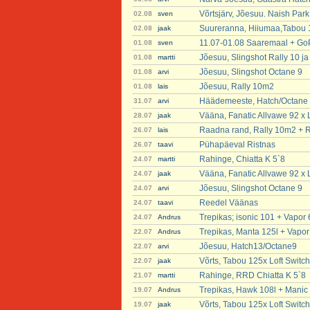
Võrtsjärv, Jõesuu. Naish Par
02.08
sven
Suureranna, Hiiumaa,Tabou 1
02.08
jaak
11.07-01.08 Saaremaal + Go
01.08
sven
Jõesuu, Slingshot Rally 10 j
01.08
martti
Jõesuu, Slingshot Octane 9
01.08
arvi
Jõesuu, Rally 10m2
01.08
lais
Häädemeeste, Hatch/Octane
31.07
arvi
Vääna, Fanatic Allvawe 92 x L
28.07
jaak
Raadna rand, Rally 10m2 +
26.07
lais
Pühapäeval Ristnas
26.07
taavi
Rahinge, Chiatta K 5`8
24.07
martti
Vääna, Fanatic Allvawe 92 x L
24.07
jaak
Jõesuu, Slingshot Octane 9
24.07
arvi
Reedel Väänas
24.07
taavi
Trepikas; isonic 101 + Vapor 
24.07
Andrus
Trepikas, Manta 125l + Vapor
22.07
Andrus
Jõesuu, Hatch13/Octane9
22.07
arvi
Võrts, Tabou 125x Loft Switc
22.07
jaak
Rahinge, RRD Chiatta K 5`8
21.07
martti
Trepikas, Hawk 108l + Manic 
19.07
Andrus
Võrts, Tabou 125x Loft Switch
19.07
jaak