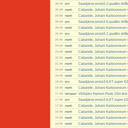
Saadjärve,ensis5.2,quattro dri
30.06
arvi
Cabarete, Juhani Karbooneum 4
30.06
martti
Cabarete, Juhani Karbooneum 4
29.06
martti
Saadjärve,ensis3.6,quattro dri
28.06
arvi
Cabarete, Juhani Karbooneum 4
28.06
martti
Saadjärve,ensis5.2,quattro dri
26.06
arvi
Cabarete, Juhani Karbooneum 4
26.06
martti
Cabarete, Juhani Karbooneum 4
24.06
martti
Cabarete, Juhani Karbooneum 4
23.06
martti
Cabarete, Juhani Karbooneum 4
22.06
martti
Cabarete, Juhani Karbooneum 4
21.06
martti
Cabarete, Juhani Karbooneum 4
20.06
martti
Cabarete, Juhani Karbooneum 4
19.06
martti
Saadjärve,ensis3.6,KT super K2
18.06
arvi
Cabarete, Juhani Karbooneum 4
18.06
martti
Võrtsjärv Harlem Peak 10m test
17.06
tahojaan
Saadjärve,ensis3.6,KT super K2
17.06
arvi
Cabarete, Juhani Karbooneum 4
17.06
martti
Cabarete, Juhani Karbooneum 4
16.06
martti
Cabarete, Juhani Karbooneum 4
15.06
martti
Cabarete, Juhani Karbooneum 4
14.06
martti