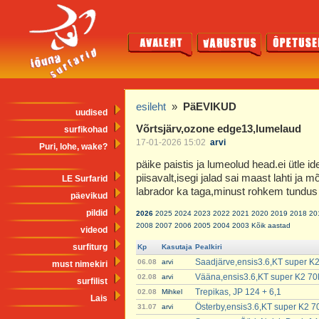
esileht
»
PäEVIKUD
uudised
Võrtsjärv,ozone edge13,lumelaud
surfikohad
17-01-2026 15:02
arvi
Puri, lohe, wake?
päike paistis ja lumeolud head.ei ütle id
piisavalt,isegi jalad sai maast lahti ja
LE Surfarid
labrador ka taga,minust rohkem tundus 
päevikud
pildid
2026
2025
2024
2023
2022
2021
2020
2019
2018
20
2008
2007
2006
2005
2004
2003
Kõik aastad
videod
surfiturg
Kp
Kasutaja
Pealkiri
Saadjärve,ensis3.6,KT super K2
06.08
arvi
must nimekiri
Vääna,ensis3.6,KT super K2 70
02.08
arvi
surfilist
Trepikas, JP 124 + 6,1
02.08
Mihkel
Lais
Österby,ensis3.6,KT super K2 7
31.07
arvi