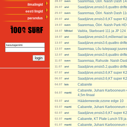
Saaremaa, Ööri. Naish Dash 14
28.07
sven
ilmalingid
Saadjärve,ensis3.6,quattro dri
26.07
arvi
eesti lingid
Saaremaa, Ööri. Naish Dash 11
25.07
sven
parandus
Saadjärve,ensis3.6,KT super K2
20.07
arvi
Saaremaa, Ööri. Naish Park H
19.07
sven
Vaibla, Starboard 111 ja JP 124 
18.07
Mihkel
Saadjärve,ensis3.6,mõlemad lau
18.07
arvi
Saadjärve,ensis3.6,quattro dri
13.07
arvi
Saaremaa, Lõu tulepaagi juure
13.07
sven
Saadjärve,ensis3.6,quattro dri
12.07
arvi
Saaremaa, Rahuste. Naish Das
11.07
sven
Saadjärve,ensis5.2,quattro dri
11.07
arvi
Saadjärve,ensis3.6,KT super K2
07.07
arvi
Saadjärve,ensis3.6,KT super K2
06.07
arvi
Cabarete
04.07
lais
Cabarete, Juhani Karbooneum 4
04.07
martti
4,5m finaal
Häädemeeste,ozone edge 10
03.07
arvi
Cabarete, Juhani Karbooneum 4
03.07
martti
Saadjärve,ensis3.6,KT super K2
02.07
arvi
Cabarete, KT Plate Lunch 5'8 ja 
02.07
martti
Cabarete, Juhani Karbooneum 4
01.07
martti