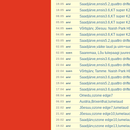
Saadjärve,ensis5.2,quattro dri
19.05
arvi
Saadjärve,ensis3.6,KT super K2
18.05
arvi
Saadjärve,ensis3.6,KT super K2
08.05
arvi
Saadjärve,ensis3.6,KT super K2
05.05
arvi
Võrtsjärv, Jõesuu. Naish Park 
04.05
sven
Saadjärve,ensis3.6,KT super K2
04.05
arvi
Saadjärve,ensis5.2,quattro dri
03.05
arvi
Saadjärve,väike laud ja uim+suur
02.05
arvi
Saaremaa, Lõu tulepaagi juure
02.05
sven
Saadjärve,ensis3.6,quattro drif
23.04
arvi
Saadjärve,ensis3.6,quattro drif
22.04
arvi
Võrtsjärv, Tamme. Naish Park 
22.04
sven
Saadjärve,ensis3.6,quattro drif
20.04
arvi
Saadjärve,ensis5.2,quattro dri
19.04
arvi
Saadjärve,ensis3.6,quattro dri
17.04
arvi
Omedu,ozone edge7
08.04
arvi
Austria,Brixenthal,lumelaud
06.03
arvi
Jõesuu,ozone edge7,lumelaud
22.02
arvi
Jõesuu,ozone edge10,lumelau
21.02
arvi
Saadjärv,ozone edge10,lumela
20.02
arvi
Saadjärv,ozone edge13,lumela
19.02
arvi