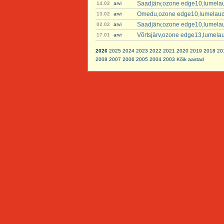
Saadjärv,ozone edge10,lumela
14.02
arvi
Omedu,ozone edge10,lumelau
13.02
arvi
Saadjärv,ozone edge10,lumela
02.02
arvi
Võrtsjärv,ozone edge13,lumela
17.01
arvi
2026
2025
2024
2023
2022
2021
2020
2019
2018
20
2008
2007
2006
2005
2004
2003
Kõik aastad