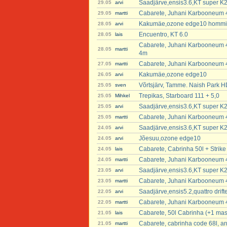
Saadjärve,ensis3.6,KT super K2
29.05
arvi
Cabarete, Juhani Karbooneum 4
29.05
martti
Kakumäe,ozone edge10 hommikul 
28.05
arvi
Encuentro, KT 6.0
28.05
lais
Cabarete, Juhani Karbooneum 
28.05
martti
4m
Cabarete, Juhani Karbooneum 
27.05
martti
Kakumäe,ozone edge10
26.05
arvi
Võrtsjärv, Tamme. Naish Park H
25.05
sven
Trepikas, Starboard 111 + 5,0
25.05
Mihkel
Saadjärve,ensis3.6,KT super K2
25.05
arvi
Cabarete, Juhani Karbooneum 4
25.05
martti
Saadjärve,ensis3.6,KT super K2
24.05
arvi
Jõesuu,ozone edge10
24.05
arvi
Cabarete, Cabrinha 50l + Strik
24.05
lais
Cabarete, Juhani Karbooneum 4
24.05
martti
Saadjärve,ensis3.6,KT super K2
23.05
arvi
Cabarete, Juhani Karbooneum 4
23.05
martti
Saadjärve,ensis5.2,quattro dri
22.05
arvi
Cabarete, Juhani Karbooneum 
22.05
martti
Cabarete, 50l Cabrinha (+1 mast
21.05
lais
Cabarete, cabrinha code 68l, 
21.05
martti