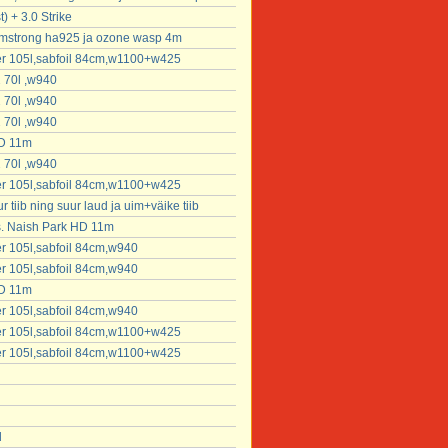
) + 3.0 Strike
armstrong ha925 ja ozone wasp 4m
fter 105l,sabfoil 84cm,w1100+w425
 70l ,w940
 70l ,w940
 70l ,w940
HD 11m
 70l ,w940
fter 105l,sabfoil 84cm,w1100+w425
 tiib ning suur laud ja uim+väike tiib
s. Naish Park HD 11m
ter 105l,sabfoil 84cm,w940
ter 105l,sabfoil 84cm,w940
HD 11m
ter 105l,sabfoil 84cm,w940
fter 105l,sabfoil 84cm,w1100+w425
fter 105l,sabfoil 84cm,w1100+w425
d