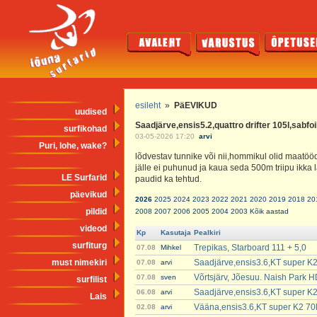
esileht
»
PäEVIKUD
uudised
Saadjärve,ensis5.2,quattro drifter 105l,sab
surfikohad
03-05-2026 17:20
arvi
Puri, lohe, wake?
lõdvestav tunnike või nii,hommikul olid maatööd
jälle ei puhunud ja kaua seda 500m triipu ikka
LE Surfarid
paudid ka tehtud.
päevikud
2026
2025
2024
2023
2022
2021
2020
2019
2018
20
pildid
2008
2007
2006
2005
2004
2003
Kõik aastad
videod
Kp
Kasutaja
Pealkiri
surfiturg
Trepikas, Starboard 111 + 5,0
07.08
Mihkel
must nimekiri
Saadjärve,ensis3.6,KT super K2
07.08
arvi
Võrtsjärv, Jõesuu. Naish Park 
07.08
sven
surfilist
Saadjärve,ensis3.6,KT super K2
06.08
arvi
Lais
Vääna,ensis3.6,KT super K2 70
02.08
arvi