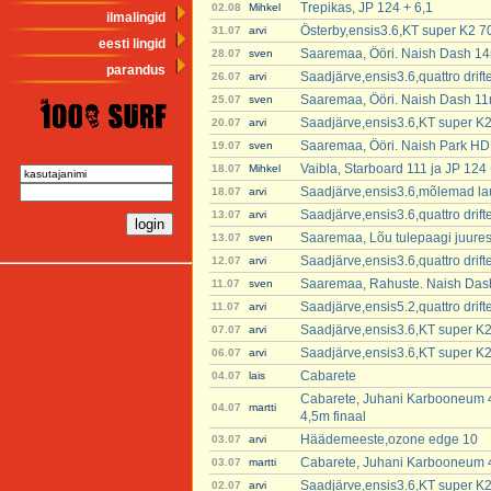
Trepikas, JP 124 + 6,1
02.08
Mihkel
ilmalingid
Österby,ensis3.6,KT super K2 7
31.07
arvi
eesti lingid
Saaremaa, Ööri. Naish Dash 14
28.07
sven
parandus
Saadjärve,ensis3.6,quattro dri
26.07
arvi
Saaremaa, Ööri. Naish Dash 11
25.07
sven
Saadjärve,ensis3.6,KT super K2
20.07
arvi
Saaremaa, Ööri. Naish Park H
19.07
sven
Vaibla, Starboard 111 ja JP 124 
18.07
Mihkel
Saadjärve,ensis3.6,mõlemad lau
18.07
arvi
Saadjärve,ensis3.6,quattro dri
13.07
arvi
Saaremaa, Lõu tulepaagi juure
13.07
sven
Saadjärve,ensis3.6,quattro dri
12.07
arvi
Saaremaa, Rahuste. Naish Das
11.07
sven
Saadjärve,ensis5.2,quattro dri
11.07
arvi
Saadjärve,ensis3.6,KT super K2
07.07
arvi
Saadjärve,ensis3.6,KT super K2
06.07
arvi
Cabarete
04.07
lais
Cabarete, Juhani Karbooneum 4
04.07
martti
4,5m finaal
Häädemeeste,ozone edge 10
03.07
arvi
Cabarete, Juhani Karbooneum 4
03.07
martti
Saadjärve,ensis3.6,KT super K2
02.07
arvi