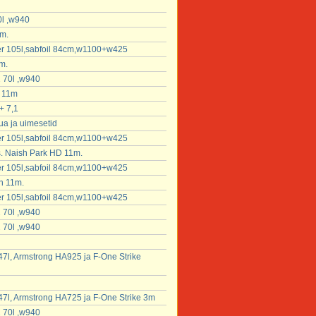
0l ,w940
m.
fter 105l,sabfoil 84cm,w1100+w425
m.
 70l ,w940
D 11m
+ 7,1
a ja uimesetid
fter 105l,sabfoil 84cm,w1100+w425
s. Naish Park HD 11m.
fter 105l,sabfoil 84cm,w1100+w425
h 11m.
fter 105l,sabfoil 84cm,w1100+w425
 70l ,w940
 70l ,w940
7l, Armstrong HA925 ja F-One Strike
7l, Armstrong HA725 ja F-One Strike 3m
 70l ,w940