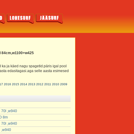
foil 84cm,w1100+w425
 ka ja käed nagu spagetid.päris igal pool
 lasta edasitagasi.aga selle aasta esimesed
17
2016
2015
2014
2013
2012
2011
2010
2009
 70l ,w940
HD 8m
 70l ,w940
l ,w940