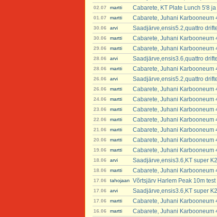
Cabarete, KT Plate Lunch 5'8 ja 
02.07
martti
Cabarete, Juhani Karbooneum 4
01.07
martti
Saadjärve,ensis5.2,quattro dri
30.06
arvi
Cabarete, Juhani Karbooneum 4
30.06
martti
Cabarete, Juhani Karbooneum 4
29.06
martti
Saadjärve,ensis3.6,quattro dri
28.06
arvi
Cabarete, Juhani Karbooneum 4
28.06
martti
Saadjärve,ensis5.2,quattro dri
26.06
arvi
Cabarete, Juhani Karbooneum 4
26.06
martti
Cabarete, Juhani Karbooneum 4
24.06
martti
Cabarete, Juhani Karbooneum 4
23.06
martti
Cabarete, Juhani Karbooneum 4
22.06
martti
Cabarete, Juhani Karbooneum 4
21.06
martti
Cabarete, Juhani Karbooneum 4
20.06
martti
Cabarete, Juhani Karbooneum 4
19.06
martti
Saadjärve,ensis3.6,KT super K2
18.06
arvi
Cabarete, Juhani Karbooneum 4
18.06
martti
Võrtsjärv Harlem Peak 10m test
17.06
tahojaan
Saadjärve,ensis3.6,KT super K2
17.06
arvi
Cabarete, Juhani Karbooneum 4
17.06
martti
Cabarete, Juhani Karbooneum 4
16.06
martti