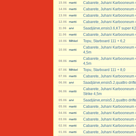
Cabarete, Juhani Karbooneum 4
15.06
martti
Cabarete, Juhani Karbooneum 4
14.06
martti
Cabarete, Juhani Karbooneum 4
13.06
martti
Cabarete, Juhani Karbooneum 4
12.06
martti
Saadjärve,ensis3.6,KT super K2
11.06
arvi
Cabarete, Juhani Karbooneum 4
11.06
martti
Topu, Starboard 111 + 6,2
10.06
Mihkel
Cabarete, Juhani Karbooneum 4
10.06
martti
4,5m
Cabarete, Juhani Karbooneum 4
08.06
martti
4,5m
Topu, Starboard 111 + 8,0
07.06
Mihkel
Cabarete, Juhani Karbooneum 4
07.06
martti
Saadjärve,ensis5.2,quattro dri
06.06
arvi
Cabarete, Juhani Karbooneum 47
06.06
martti
Strike 4,5m
Saadjärve,ensis5.2,quattro dri
05.06
arvi
Cabarete, Juhani Karbooneum 4
05.06
martti
Cabarete, Juhani Karbooneum 4
04.06
martti
Cabarete, Juhani Karbooneum 4
03.06
martti
Cabarete, Juhani Karbooneum 4
02.06
martti
Cabarete, Juhani Karbooneum 4
01.06
martti