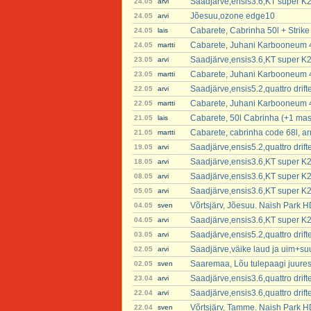
Saadjärve,ensis3.6,KT super K2
24.05
arvi
Jõesuu,ozone edge10
24.05
arvi
Cabarete, Cabrinha 50l + Strik
24.05
lais
Cabarete, Juhani Karbooneum 4
24.05
martti
Saadjärve,ensis3.6,KT super K2
23.05
arvi
Cabarete, Juhani Karbooneum 4
23.05
martti
Saadjärve,ensis5.2,quattro dri
22.05
arvi
Cabarete, Juhani Karbooneum 
22.05
martti
Cabarete, 50l Cabrinha (+1 mast
21.05
lais
Cabarete, cabrinha code 68l, 
21.05
martti
Saadjärve,ensis5.2,quattro dri
19.05
arvi
Saadjärve,ensis3.6,KT super K2
18.05
arvi
Saadjärve,ensis3.6,KT super K2
08.05
arvi
Saadjärve,ensis3.6,KT super K2
05.05
arvi
Võrtsjärv, Jõesuu. Naish Park 
04.05
sven
Saadjärve,ensis3.6,KT super K2
04.05
arvi
Saadjärve,ensis5.2,quattro dri
03.05
arvi
Saadjärve,väike laud ja uim+suur
02.05
arvi
Saaremaa, Lõu tulepaagi juure
02.05
sven
Saadjärve,ensis3.6,quattro drif
23.04
arvi
Saadjärve,ensis3.6,quattro drif
22.04
arvi
Võrtsjärv, Tamme. Naish Park 
22.04
sven