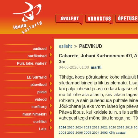
esileht
»
PäEVIKUD
uudised
Cabarete, Juhani Karbooneum 47l, A
surfikohad
3m
Puri, lohe, wake?
04-06-2026 01:00
martti
Tähtiga koos põrutasime kohe allatuult 
LE Surfarid
siledamad lained ja liiklus olematu. Lis
päevikud
kui palju lohesid ja asju edasi tagasi s
pildid
ma tal lohe alla aitasin, siis läksin tag
videod
rohkem ja sain pühenduda puhtale laines
Jõukohane ja eks vorm läheb iga päevag
surfiturg
Päeva lõpus, kui kaldale tulin, siis surfi
must nimekiri
vahepeal tegid mõne tiiru lohega jne. Tšil
surfilist
2026
2025
2024
2023
2022
2021
2020
2019
2018
20
Lais
2008
2007
2006
2005
2004
2003
Kõik aastad