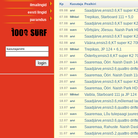
Kp
Kasutaja
Pealkiri
ilmalingid
Saadjärve,ensis3.6,KT super K2
09.08
arvi
eesti lingid
Trepikas, Starboard 111 + 5,0
07.08
Mihkel
parandus
Saadjärve,ensis3.6,KT super K2
07.08
arvi
Võrtsjärv, Jõesuu. Naish Park 
07.08
sven
Saadjärve,ensis3.6,KT super K2
06.08
arvi
Vääna,ensis3.6,KT super K2 70
02.08
arvi
Trepikas, JP 124 + 6,1
02.08
Mihkel
Österby,ensis3.6,KT super K2 7
31.07
arvi
Saaremaa, Ööri. Naish Dash 14
28.07
sven
Saadjärve,ensis3.6,quattro dri
26.07
arvi
Saaremaa, Ööri. Naish Dash 11
25.07
sven
Saadjärve,ensis3.6,KT super K2
20.07
arvi
Saaremaa, Ööri. Naish Park H
19.07
sven
Vaibla, Starboard 111 ja JP 124 
18.07
Mihkel
Saadjärve,ensis3.6,mõlemad lau
18.07
arvi
Saadjärve,ensis3.6,quattro dri
13.07
arvi
Saaremaa, Lõu tulepaagi juure
13.07
sven
Saadjärve,ensis3.6,quattro dri
12.07
arvi
Saaremaa, Rahuste. Naish Das
11.07
sven
Saadjärve,ensis5.2,quattro dri
11.07
arvi