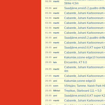
06.06
martti
Strike 4,5m
Saadjärve,ensis5.2,quattro dri
05.06
arvi
Cabarete, Juhani Karbooneum 4
05.06
martti
Cabarete, Juhani Karbooneum 4
04.06
martti
Cabarete, Juhani Karbooneum 4
03.06
martti
Cabarete, Juhani Karbooneum 4
02.06
martti
Cabarete, Juhani Karbooneum 4
01.06
martti
Saadjärve,ensis5.2,quattro dri
30.05
arvi
Cabarete, Juhani Karbooneum 47
30.05
martti
Saadjärve,ensis3.6,KT super K2
29.05
arvi
Cabarete, Juhani Karbooneum 4
29.05
martti
Kakumäe,ozone edge10 hommikul 
28.05
arvi
Encuentro, KT 6.0
28.05
lais
Cabarete, Juhani Karbooneum 
28.05
martti
4m
Cabarete, Juhani Karbooneum 
27.05
martti
Kakumäe,ozone edge10
26.05
arvi
Võrtsjärv, Tamme. Naish Park H
25.05
sven
Trepikas, Starboard 111 + 5,0
25.05
Mihkel
Saadjärve,ensis3.6,KT super K2
25.05
arvi
Cabarete, Juhani Karbooneum 4
25.05
martti