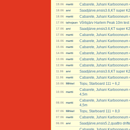
Cabarete, Juhani Karbooneum 4
19.06
martti
Saadjärve,ensis3.6,KT super K2
18.06
arvi
Cabarete, Juhani Karbooneum 4
18.06
martti
Võrtsjärv Harlem Peak 10m test
17.06
tahojaan
Saadjärve,ensis3.6,KT super K2
17.06
arvi
Cabarete, Juhani Karbooneum 4
17.06
martti
Cabarete, Juhani Karbooneum 4
16.06
martti
Cabarete, Juhani Karbooneum 4
15.06
martti
Cabarete, Juhani Karbooneum 4
14.06
martti
Cabarete, Juhani Karbooneum 4
13.06
martti
Cabarete, Juhani Karbooneum 4
12.06
martti
Saadjärve,ensis3.6,KT super K2
11.06
arvi
Cabarete, Juhani Karbooneum 4
11.06
martti
Topu, Starboard 111 + 6,2
10.06
Mihkel
Cabarete, Juhani Karbooneum 4
10.06
martti
4,5m
Cabarete, Juhani Karbooneum 4
08.06
martti
4,5m
Topu, Starboard 111 + 8,0
07.06
Mihkel
Cabarete, Juhani Karbooneum 4
07.06
martti
Saadjärve,ensis5.2,quattro dri
06.06
arvi
Cabarete, Juhani Karbooneum 47