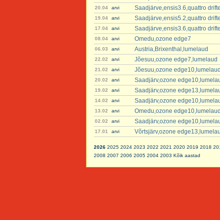
Saadjärve,ensis3.6,quattro drif
20.04
arvi
Saadjärve,ensis5.2,quattro dri
19.04
arvi
Saadjärve,ensis3.6,quattro dri
17.04
arvi
Omedu,ozone edge7
08.04
arvi
Austria,Brixenthal,lumelaud
06.03
arvi
Jõesuu,ozone edge7,lumelaud
22.02
arvi
Jõesuu,ozone edge10,lumelau
21.02
arvi
Saadjärv,ozone edge10,lumela
20.02
arvi
Saadjärv,ozone edge13,lumela
19.02
arvi
Saadjärv,ozone edge10,lumela
14.02
arvi
Omedu,ozone edge10,lumelau
13.02
arvi
Saadjärv,ozone edge10,lumela
02.02
arvi
Võrtsjärv,ozone edge13,lumela
17.01
arvi
2026
2025
2024
2023
2022
2021
2020
2019
2018
20
2008
2007
2006
2005
2004
2003
Kõik aastad