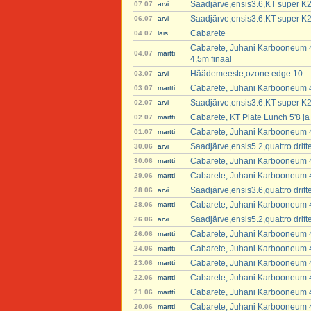
Saadjärve,ensis3.6,KT super K2
07.07
arvi
Saadjärve,ensis3.6,KT super K2
06.07
arvi
Cabarete
04.07
lais
Cabarete, Juhani Karbooneum 4
04.07
martti
4,5m finaal
Häädemeeste,ozone edge 10
03.07
arvi
Cabarete, Juhani Karbooneum 4
03.07
martti
Saadjärve,ensis3.6,KT super K2
02.07
arvi
Cabarete, KT Plate Lunch 5'8 ja 
02.07
martti
Cabarete, Juhani Karbooneum 4
01.07
martti
Saadjärve,ensis5.2,quattro dri
30.06
arvi
Cabarete, Juhani Karbooneum 4
30.06
martti
Cabarete, Juhani Karbooneum 4
29.06
martti
Saadjärve,ensis3.6,quattro dri
28.06
arvi
Cabarete, Juhani Karbooneum 4
28.06
martti
Saadjärve,ensis5.2,quattro dri
26.06
arvi
Cabarete, Juhani Karbooneum 4
26.06
martti
Cabarete, Juhani Karbooneum 4
24.06
martti
Cabarete, Juhani Karbooneum 4
23.06
martti
Cabarete, Juhani Karbooneum 4
22.06
martti
Cabarete, Juhani Karbooneum 4
21.06
martti
Cabarete, Juhani Karbooneum 4
20.06
martti