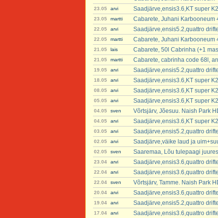
Saadjärve,ensis3.6,KT super K2
23.05
arvi
Cabarete, Juhani Karbooneum 4
23.05
martti
Saadjärve,ensis5.2,quattro dri
22.05
arvi
Cabarete, Juhani Karbooneum 
22.05
martti
Cabarete, 50l Cabrinha (+1 mast
21.05
lais
Cabarete, cabrinha code 68l, 
21.05
martti
Saadjärve,ensis5.2,quattro dri
19.05
arvi
Saadjärve,ensis3.6,KT super K2
18.05
arvi
Saadjärve,ensis3.6,KT super K2
08.05
arvi
Saadjärve,ensis3.6,KT super K2
05.05
arvi
Võrtsjärv, Jõesuu. Naish Park 
04.05
sven
Saadjärve,ensis3.6,KT super K2
04.05
arvi
Saadjärve,ensis5.2,quattro dri
03.05
arvi
Saadjärve,väike laud ja uim+suur
02.05
arvi
Saaremaa, Lõu tulepaagi juure
02.05
sven
Saadjärve,ensis3.6,quattro drif
23.04
arvi
Saadjärve,ensis3.6,quattro drif
22.04
arvi
Võrtsjärv, Tamme. Naish Park 
22.04
sven
Saadjärve,ensis3.6,quattro drif
20.04
arvi
Saadjärve,ensis5.2,quattro dri
19.04
arvi
Saadjärve,ensis3.6,quattro dri
17.04
arvi