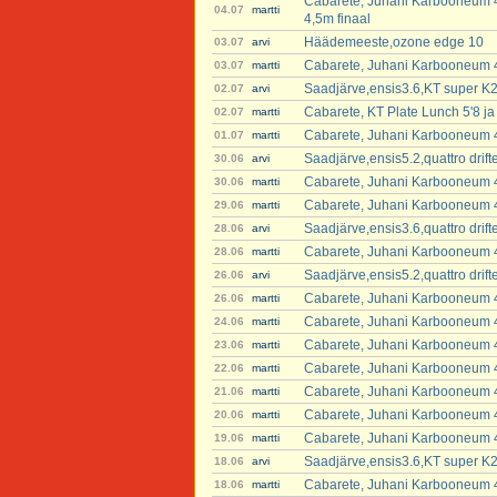
Cabarete, Juhani Karbooneum 4
04.07
martti
4,5m finaal
Häädemeeste,ozone edge 10
03.07
arvi
Cabarete, Juhani Karbooneum 4
03.07
martti
Saadjärve,ensis3.6,KT super K2
02.07
arvi
Cabarete, KT Plate Lunch 5'8 ja 
02.07
martti
Cabarete, Juhani Karbooneum 4
01.07
martti
Saadjärve,ensis5.2,quattro dri
30.06
arvi
Cabarete, Juhani Karbooneum 4
30.06
martti
Cabarete, Juhani Karbooneum 4
29.06
martti
Saadjärve,ensis3.6,quattro dri
28.06
arvi
Cabarete, Juhani Karbooneum 4
28.06
martti
Saadjärve,ensis5.2,quattro dri
26.06
arvi
Cabarete, Juhani Karbooneum 4
26.06
martti
Cabarete, Juhani Karbooneum 4
24.06
martti
Cabarete, Juhani Karbooneum 4
23.06
martti
Cabarete, Juhani Karbooneum 4
22.06
martti
Cabarete, Juhani Karbooneum 4
21.06
martti
Cabarete, Juhani Karbooneum 4
20.06
martti
Cabarete, Juhani Karbooneum 4
19.06
martti
Saadjärve,ensis3.6,KT super K2
18.06
arvi
Cabarete, Juhani Karbooneum 4
18.06
martti