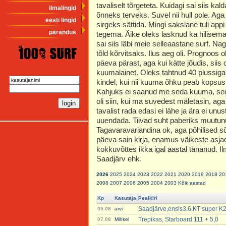
tavaliselt tõrgeteta. Kuidagi sai siis kalda
ilmalingid
õnneks terveks. Suvel nii hull pole. Ag
eesti lingid
sirgeks sättida. Mingi sakslane tuli appi
parandus
tegema. Äike oleks lasknud ka hilisema 
sai siis läbi meie selleaastane surf. N
tõld kõrvitsaks. Ilus aeg oli. Prognoos 
päeva pärast, aga kui kätte jõudis, siis ol
kuumalainet. Oleks tahtnud 40 plussiga
kindel, kui nii kuuma õhku peab kopsust
Kahjuks ei saanud me seda kuuma, see
oli siin, kui ma suvedest mäletasin, aga
tavalist rada edasi ei lähe ja ära ei unu
uuendada. Tiivad suht paberiks muutunu
Tagavaravariandina ok, aga põhilised
päeva sain kirja, enamus väikeste asjade
kokkuvõttes ikka igal aastal tänanud. Il
Saadjärv ehk.
2026
2025
2024
2023
2022
2021
2020
2019
2018
20
2008
2007
2006
2005
2004
2003
Kõik aastad
Kp
Kasutaja
Pealkiri
Saadjärve,ensis3.6,KT super K2
09.08
arvi
Trepikas, Starboard 111 + 5,0
07.08
Mihkel