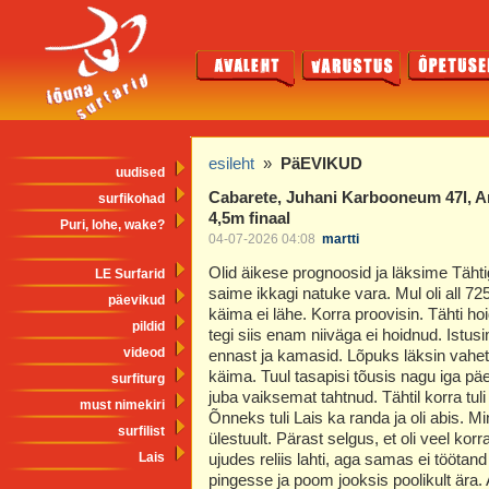
esileht
»
PäEVIKUD
uudised
Cabarete, Juhani Karbooneum 47l, A
surfikohad
4,5m finaal
Puri, lohe, wake?
04-07-2026 04:08
martti
Olid äikese prognoosid ja läksime Tähti
LE Surfarid
saime ikkagi natuke vara. Mul oli all 725
päevikud
käima ei lähe. Korra proovisin. Tähti hoi
pildid
tegi siis enam niiväga ei hoidnud. Istus
videod
ennast ja kamasid. Lõpuks läksin vahet
käima. Tuul tasapisi tõusis nagu iga päe
surfiturg
juba vaiksemat tahtnud. Tähtil korra tuli
must nimekiri
Õnneks tuli Lais ka randa ja oli abis. M
surfilist
ülestuult. Pärast selgus, et oli veel korra
Lais
ujudes reliis lahti, aga samas ei töötand m
pingesse ja poom jooksis poolikult ära.