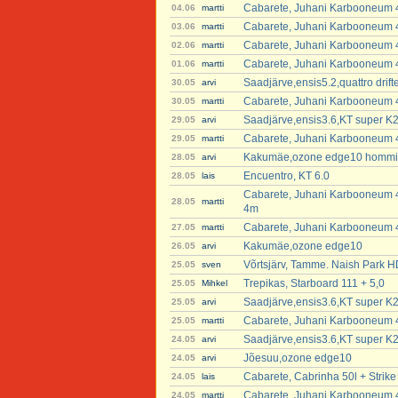
Cabarete, Juhani Karbooneum 4
04.06
martti
Cabarete, Juhani Karbooneum 4
03.06
martti
Cabarete, Juhani Karbooneum 4
02.06
martti
Cabarete, Juhani Karbooneum 4
01.06
martti
Saadjärve,ensis5.2,quattro dri
30.05
arvi
Cabarete, Juhani Karbooneum 47
30.05
martti
Saadjärve,ensis3.6,KT super K2
29.05
arvi
Cabarete, Juhani Karbooneum 4
29.05
martti
Kakumäe,ozone edge10 hommikul 
28.05
arvi
Encuentro, KT 6.0
28.05
lais
Cabarete, Juhani Karbooneum 
28.05
martti
4m
Cabarete, Juhani Karbooneum 
27.05
martti
Kakumäe,ozone edge10
26.05
arvi
Võrtsjärv, Tamme. Naish Park H
25.05
sven
Trepikas, Starboard 111 + 5,0
25.05
Mihkel
Saadjärve,ensis3.6,KT super K2
25.05
arvi
Cabarete, Juhani Karbooneum 4
25.05
martti
Saadjärve,ensis3.6,KT super K2
24.05
arvi
Jõesuu,ozone edge10
24.05
arvi
Cabarete, Cabrinha 50l + Strik
24.05
lais
Cabarete, Juhani Karbooneum 4
24.05
martti