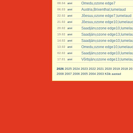
Omedu,ozone edge7
08.04
arvi
Austria,Brixenthal,lumelaud
06.03
arvi
Jõesuu,ozone edge7,lumelaud
22.02
arvi
Jõesuu,ozone edge10,lumelau
21.02
arvi
Saadjärv,ozone edge10,lumela
20.02
arvi
Saadjärv,ozone edge13,lumela
19.02
arvi
Saadjärv,ozone edge10,lumela
14.02
arvi
Omedu,ozone edge10,lumelau
13.02
arvi
Saadjärv,ozone edge10,lumela
02.02
arvi
Võrtsjärv,ozone edge13,lumela
17.01
arvi
2026
2025
2024
2023
2022
2021
2020
2019
2018
20
2008
2007
2006
2005
2004
2003
Kõik aastad