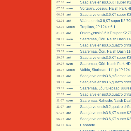
Saadjärve,ensis3.6,KT super K2
07.08
arvi
Võrtsjärv, Jõesuu. Naish Park 
07.08
sven
Saadjärve,ensis3.6,KT super K2
06.08
arvi
Vääna,ensis3.6,KT super K2 70
02.08
arvi
Trepikas, JP 124 + 6,1
02.08
Mihkel
Österby,ensis3.6,KT super K2 7
31.07
arvi
Saaremaa, Ööri. Naish Dash 14
28.07
sven
Saadjärve,ensis3.6,quattro dri
26.07
arvi
Saaremaa, Ööri. Naish Dash 11
25.07
sven
Saadjärve,ensis3.6,KT super K2
20.07
arvi
Saaremaa, Ööri. Naish Park H
19.07
sven
Vaibla, Starboard 111 ja JP 124 
18.07
Mihkel
Saadjärve,ensis3.6,mõlemad lau
18.07
arvi
Saadjärve,ensis3.6,quattro dri
13.07
arvi
Saaremaa, Lõu tulepaagi juure
13.07
sven
Saadjärve,ensis3.6,quattro dri
12.07
arvi
Saaremaa, Rahuste. Naish Das
11.07
sven
Saadjärve,ensis5.2,quattro dri
11.07
arvi
Saadjärve,ensis3.6,KT super K2
07.07
arvi
Saadjärve,ensis3.6,KT super K2
06.07
arvi
Cabarete
04.07
lais