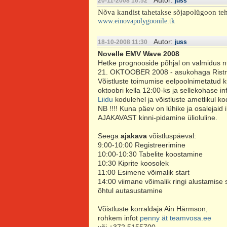
Autor:
20-11-2008 16:52
juss
Nõva kandist tahetakse sõjapolügoon teha
www.einovapolygoonile.tk
Autor:
18-10-2008 11:30
juss
Novelle EMV Wave 2008
Hetke prognooside põhjal on valmidus n
21. OKTOOBER 2008 - asukohaga Ristn
Võistluste toimumise eelpoolnimetatud k
oktoobri kella 12:00-ks ja sellekohase i
Liidu
kodulehel ja võistluste ametlikul k
NB !!!! Kuna päev on lühike ja osalejaid 
AJAKAVAST kinni-pidamine ülioluline.
Seega
ajakava
võistluspäeval:
9:00-10:00 Registreerimine
10:00-10:30 Tabelite koostamine
10:30 Kiprite koosolek
11:00 Esimene võimalik start
14:00 viimane võimalik ringi alustamise s
õhtul autasustamine
Võistluste korraldaja Ain Härmson,
rohkem infot
penny ät teamvosa.ee