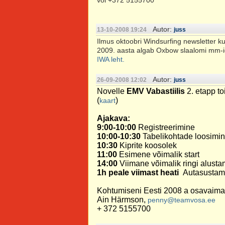
või +372 5155700
Autor:
13-10-2008 19:24
juss
Ilmus oktoobri Windsurfing newsletter kus
2009. aasta algab Oxbow slaalomi mm-ig
IWA leht.
Autor:
26-09-2008 12:02
juss
Novelle
EMV Vabastiilis
2. etapp t
(
)
kaart
Ajakava:
9:00-10:00
Registreerimine
10:00-10:30
Tabelikohtade loosimine
10:30
Kiprite koosolek
11:00
Esimene võimalik start
14:00
Viimane võimalik ringi alusta
1h peale viimast heati
Autasustam
Kohtumiseni Eesti 2008 a osavaima tr
Ain Härmson,
penny@teamvosa.ee
+ 372 5155700