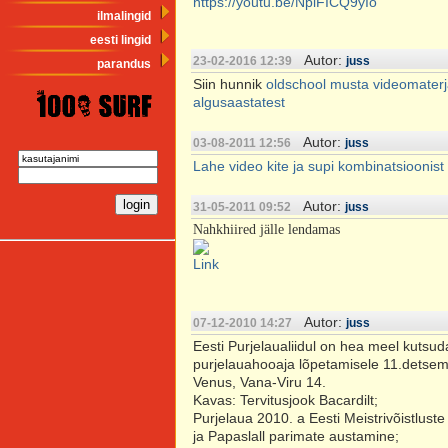
https://youtu.be/NplFICQ9yIo
ilmalingid
eesti lingid
Autor:
23-02-2016 12:39
juss
parandus
Siin hunnik
oldschool musta videomaterja
algusaastatest
Autor:
03-08-2011 12:56
juss
Lahe video kite ja supi kombinatsioonist
Autor:
31-05-2011 09:52
juss
Nahkhiired jälle lendamas
Link
Autor:
07-12-2010 14:27
juss
Eesti Purjelaualiidul on hea meel kutsud
purjelauahooaja lõpetamisele 11.detsemb
Venus, Vana-Viru 14.
Kavas: Tervitusjook Bacardilt;
Purjelaua 2010. a Eesti Meistrivõistlust
ja Papaslall parimate austamine;