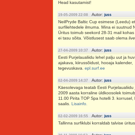
Head kasutamist!
Autor:
19-05-2009 22:08
juss
NeilPryde Baltic Cup esimese (Leedu) et
surfilehtedele ilmuma. Mina ei suutnud No
Üritus toimub seekord 28-31 mail kohas 
ei tasu sõita. Võistlusest saab olema
live
Autor:
27-04-2009 10:37
juss
Eesti Purjelaualiidu lehel palju uut ja huv
ajakava, kiirussõidust, hooaja kalender,
tegevuskava.
epl.surf.ee
Autor:
02-04-2009 14:37
juss
Käesolevaga teatab Eesti Purjelaualiidu 
2009 aasta korraline üldkoosolek toimub
11.00 Pirita TOP Spa hotelli 3. korruse
saalis.
Lisainfo.
Autor:
02-02-2009 16:55
juss
Tallinna surfiklubi korraldab talvise üritu