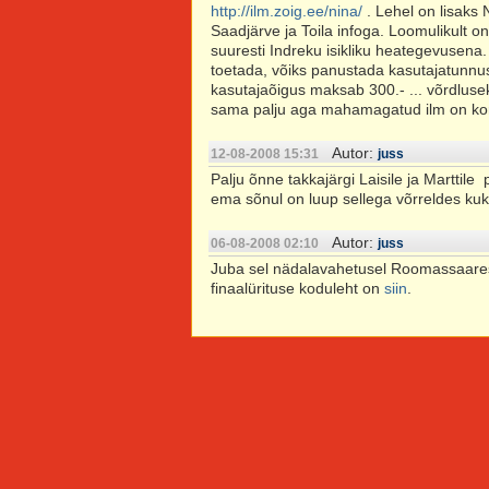
http://ilm.zoig.ee/nina/
. Lehel on lisaks
Saadjärve ja Toila infoga. Loomulikult on
suuresti Indreku isikliku heategevusena
toetada, võiks panustada kasutajatunnu
kasutajaõigus maksab 300.- ... võrdlusek
sama palju aga mahamagatud ilm on
Autor:
12-08-2008 15:31
juss
Palju õnne takkajärgi Laisile ja Marttile
ema sõnul on luup sellega võrreldes kuk
Autor:
06-08-2008 02:10
juss
Juba sel nädalavahetusel Roomassaares 
finaalürituse koduleht on
siin
.