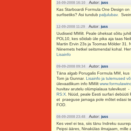
Autor:
16-09-2008 16:10
juss
Kas Starboardi Formula One Design on 
surfisetiks? Asi tundub
paljulubav
. Svei
Autor:
12-09-2008 11:29
juss
Uudiseid MMilt. Peale üheksat sõitu juhi
POL10, kes sõidab üle pika aja taas Ne
Martin Ervin 23s ja Toomas Mölder 31. 
Niinemets hetkel seitsmendal kohal. Hen
Lisainfo
Autor:
09-09-2008 09:34
juss
Täna algab Porugalis Formula MM, kus k
Tom ja Gunnar.
Lisainfo ja tulemused või
ülevaatlikum info MMilt
www.formulawind
huvitav arutelu olümpialaua tulevikust -
RS:X
. Nüüd, peale Eesti surfari debüüti 
et praeguse jamaga pole mõtet edasi te
FOD.
Autor:
08-09-2008 23:48
juss
Kes veel ei tea, siis tänu Indreku suure
Peipsi ääres, Ninakülas ilmajaam, mille