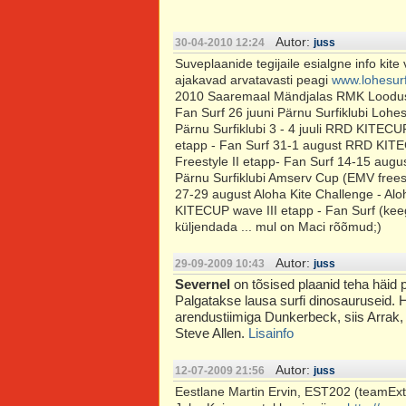
Autor:
30-04-2010 12:24
juss
Suveplaanide tegijaile esialgne info kite
ajakavad arvatavasti peagi
www.lohesur
2010 Saaremaal Mändjalas RMK Loodusma
Fan Surf 26 juuni Pärnu Surfiklubi Loh
Pärnu Surfiklubi 3 - 4 juuli RRD KITECUP
etapp - Fan Surf 31-1 august RRD KITE
Freestyle II etapp- Fan Surf 14-15 au
Pärnu Surfiklubi Amserv Cup (EMV freesty
27-29 august Aloha Kite Challenge - A
KITECUP wave III etapp - Fan Surf (keeg
küljendada ... mul on Maci rõõmud;)
Autor:
29-09-2009 10:43
juss
Severnel
on tõsised plaanid teha häid 
Palgatakse lausa surfi dinosauruseid. Hi
arendustiimiga Dunkerbeck, siis Arrak
Steve Allen.
Lisainfo
Autor:
12-07-2009 21:56
juss
Eestlane Martin Ervin, EST202 (teamEx