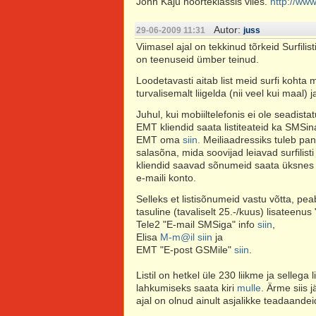
John Kaju noorteklassis viies.
http://www
Autor:
29-06-2009 11:31
juss
Viimasel ajal on tekkinud tõrkeid Surfili
on teenuseid ümber teinud.
Loodetavasti aitab list meid surfi kohta
turvalisemalt liigelda (nii veel kui maal) 
Juhul, kui mobiiltelefonis ei ole seadista
EMT kliendid saata listiteateid ka SMSin
EMT oma
siin.
Meiliaadressiks tuleb pa
salasõna, mida soovijad leiavad surfilist
kliendid saavad sõnumeid saata üksnes si
e-maili konto.
Selleks et listisõnumeid vastu võtta, peab
tasuline (tavaliselt 25.-/kuus) lisateenu
Tele2 "E-mail SMSiga" info
siin
,
Elisa
M-m@il
siin
ja
EMT "E-post GSMile"
siin
.
Listil on hetkel üle 230 liikme ja sellega 
lahkumiseks saata kiri
mulle
. Ärme siis j
ajal on olnud ainult asjalikke teadaandei