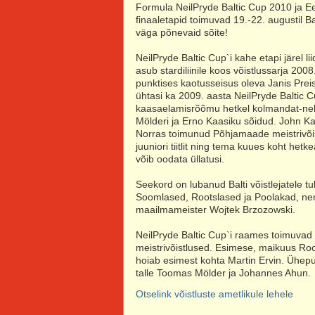
Formula NeilPryde Baltic Cup 2010 ja Ees
finaaletapid toimuvad 19.-22. augustil Ba
väga põnevaid sõite!
NeilPryde Baltic Cup`i kahe etapi järel li
asub stardiliinile koos võistlussarja 2008.
punktises kaotusseisus oleva Janis Preis
ühtasi ka 2009. aasta NeilPryde Baltic C
kaasaelamisrõõmu hetkel kolmandat-nel
Mölderi ja Erno Kaasiku sõidud. John Kaj
Norras toimunud Põhjamaade meistrivõis
juuniori tiitlit ning tema kuues koht het
võib oodata üllatusi.
Seekord on lubanud Balti võistlejatele t
Soomlased, Rootslased ja Poolakad, n
maailmameister Wojtek Brzozowski.
NeilPryde Baltic Cup`i raames toimuvad 
meistrivõistlused. Esimese, maikuus Ro
hoiab esimest kohta Martin Ervin. Ühepu
talle Toomas Mölder ja Johannes Ahun.
Otselink võistluste ametlikule lehele