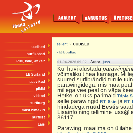
esileht
»
UUDISED
uudised
» kõik uudised
surfikohad
Puri, lohe, wake?
Autor:
01-04-2026 09:02
juss
Kui huvi alustada
parawingim
võimalikult hea kamaga. Mill
LE Surfarid
suured surfibrändid turule tu
päevikud
parawingidega, mis maa peal 
pildid
millega vee peal on väga keer
Hetkel on üks parimaid
Triple 
videod
selle
parawingid
ja
P.T.
Skin
P.T.
surfiturg
hindadega
nüüd Eestis
saad
must nimekiri
Lisainfo ning tellimine juss@le
36117
surfilist
Lais
Parawingi maailma on ülilahe