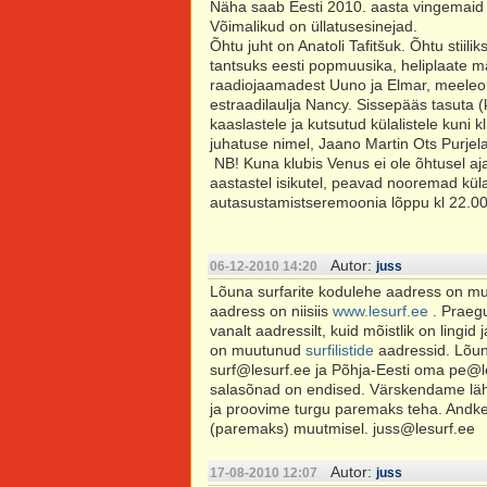
Näha saab Eesti 2010. aasta vingemaid s
Võimalikud on üllatusesinejad.
Õhtu juht on Anatoli Tafitšuk. Õhtu stiilik
tantsuks eesti popmuusika, heliplaate m
raadiojaamadest Uuno ja Elmar, meeleol
estraadilaulja Nancy. Sissepääs tasuta (
kaaslastele ja kutsutud külalistele kuni k
juhatuse nimel, Jaano Martin Ots Purjel
NB! Kuna klubis Venus ei ole õhtusel ajal
aastastel isikutel, peavad nooremad kül
autasustamistseremoonia lõppu kl 22.00
Autor:
06-12-2010 14:20
juss
Lõuna surfarite kodulehe aadress on m
aadress on niisiis
www.lesurf.ee
. Praegu
vanalt aadressilt, kuid mõistlik on ling
on muutunud
surfilistide
aadressid. Lõun
surf@lesurf.ee ja Põhja-Eesti oma pe@le
salasõnad on endised. Värskendame lähia
ja proovime turgu paremaks teha. Andke 
(paremaks) muutmisel. juss@lesurf.ee
Autor:
17-08-2010 12:07
juss