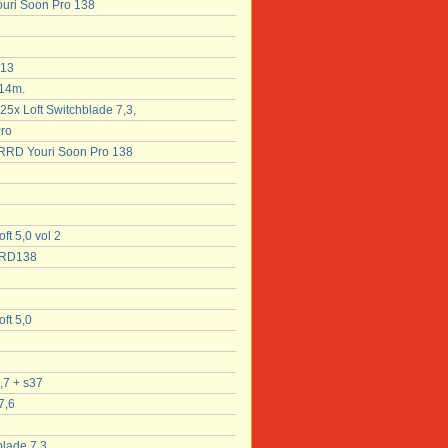
ouri Soon Pro 138
 13
 14m.
5x Loft Switchblade 7,3,
ro
a RRD Youri Soon Pro 138
ft 5,0 vol 2
RRD138
ft 5,0
,7 + s37
7,6
blade 7,3