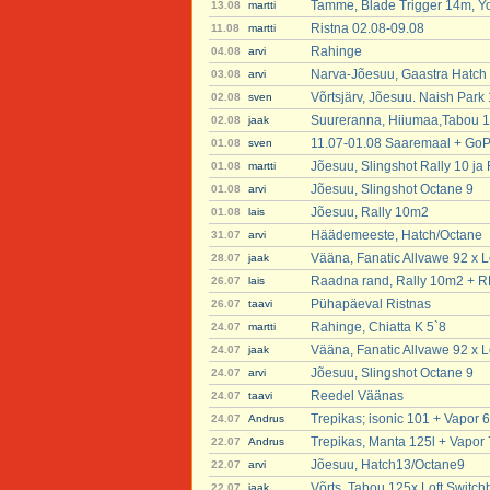
Tamme, Blade Trigger 14m, Y
13.08
martti
Ristna 02.08-09.08
11.08
martti
Rahinge
04.08
arvi
Narva-Jõesuu, Gaastra Hatch
03.08
arvi
Võrtsjärv, Jõesuu. Naish Park
02.08
sven
Suureranna, Hiiumaa,Tabou 12
02.08
jaak
11.07-01.08 Saaremaal + GoP
01.08
sven
Jõesuu, Slingshot Rally 10 j
01.08
martti
Jõesuu, Slingshot Octane 9
01.08
arvi
Jõesuu, Rally 10m2
01.08
lais
Häädemeeste, Hatch/Octane
31.07
arvi
Vääna, Fanatic Allvawe 92 x Lo
28.07
jaak
Raadna rand, Rally 10m2 + 
26.07
lais
Pühapäeval Ristnas
26.07
taavi
Rahinge, Chiatta K 5`8
24.07
martti
Vääna, Fanatic Allvawe 92 x Lo
24.07
jaak
Jõesuu, Slingshot Octane 9
24.07
arvi
Reedel Väänas
24.07
taavi
Trepikas; isonic 101 + Vapor 6
24.07
Andrus
Trepikas, Manta 125l + Vapor 
22.07
Andrus
Jõesuu, Hatch13/Octane9
22.07
arvi
Võrts, Tabou 125x Loft Switch
22.07
jaak