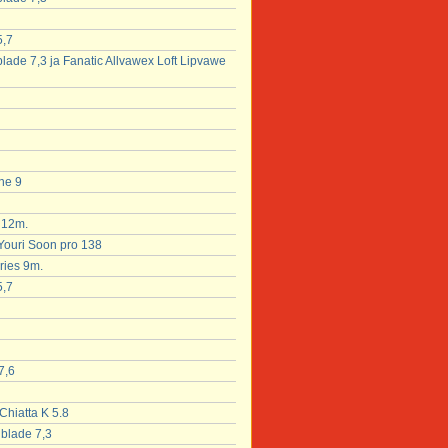
5,7
blade 7,3 ja Fanatic Allvawex Loft Lipvawe
ne 9
x 12m.
 Youri Soon pro 138
ries 9m.
5,7
7,6
Chiatta K 5.8
hblade 7,3