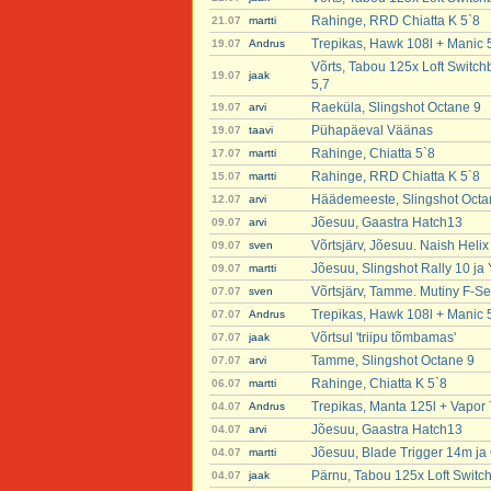
Rahinge, RRD Chiatta K 5`8
21.07
martti
Trepikas, Hawk 108l + Manic 
19.07
Andrus
Võrts, Tabou 125x Loft Switch
19.07
jaak
5,7
Raeküla, Slingshot Octane 9
19.07
arvi
Pühapäeval Väänas
19.07
taavi
Rahinge, Chiatta 5`8
17.07
martti
Rahinge, RRD Chiatta K 5`8
15.07
martti
Häädemeeste, Slingshot Octa
12.07
arvi
Jõesuu, Gaastra Hatch13
09.07
arvi
Võrtsjärv, Jõesuu. Naish Heli
09.07
sven
Jõesuu, Slingshot Rally 10 ja
09.07
martti
Võrtsjärv, Tamme. Mutiny F-Se
07.07
sven
Trepikas, Hawk 108l + Manic 
07.07
Andrus
Võrtsul 'triipu tõmbamas'
07.07
jaak
Tamme, Slingshot Octane 9
07.07
arvi
Rahinge, Chiatta K 5`8
06.07
martti
Trepikas, Manta 125l + Vapor 
04.07
Andrus
Jõesuu, Gaastra Hatch13
04.07
arvi
Jõesuu, Blade Trigger 14m ja 
04.07
martti
Pärnu, Tabou 125x Loft Switc
04.07
jaak