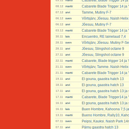
Cabarete, Blade Trigger 14 ja
09.12
martti
Cabarete Blade Trigger 14 ja
08.12
martti
Tamme, Mutiny F-7
07.12
arvi
Võrtsjärv, Jõesuu. Naish Heli
06.12
sven
Jõesuu, Mutiny F-7
06.12
arvi
Cabarete Blade Trigger 14 ja
03.12
martti
Encuentro, RE lainelaud 7,4
30.11
lais
Võrtsjärv, Jõesuu. Mutiny F-Se
28.11
sven
Jõesuu, Slingshot octane 9
28.11
arvi
Jõesuu, Slingshot octane 9
27.11
arvi
Cabarete, Blade trigger 14 ja
22.11
martti
Võrtsjärv, Tamme. Naish Helix
21.11
sven
Cabarete Blade Trigger 14 ja
21.11
martti
El gouna, gaastra hatch 13
19.11
arvi
El gouna, gaastra hatch 13
18.11
arvi
El gouna, gaastra hatch 13 ja 
17.11
arvi
Cabarete, Blade Trigger14 ja
17.11
martti
El gouna, gaastra hatch 13 ja 
16.11
arvi
Buen Hombre, Kahoona 7,5 ja 
16.11
lais
Bueno Hombre, Rally10, Kaho
13.11
martti
Peipsi, Kauksi. Naish Park 14
07.11
sven
Pärnu gaastra hatch 13
07.11
arvi