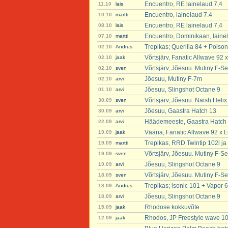
Encuentro, RE lainelaud 7,4
11.10
lais
Encuentro, lainelaud 7.4
10.10
martti
Encuentro, RE lainelaud 7,4
08.10
lais
Encuentro, Dominikaan, laine
07.10
martti
Trepikas; Querilla 84 + Poison
02.10
Andrus
Võrtsjärv, Fanatic Allwave 92 
02.10
jaak
Võrtsjärv, Jõesuu. Mutiny F-Se
02.10
sven
Jõesuu, Mutiny F-7m
02.10
arvi
Jõesuu, Slingshot Octane 9
01.10
arvi
Võrtsjärv, Jõesuu. Naish Heli
30.09
sven
Jõesuu, Gaastra Hatch 13
30.09
arvi
Häädemeeste, Gaastra Hatch
22.09
arvi
Vääna, Fanatic Allwave 92 x L
19.09
jaak
Trepikas, RRD Twintip 102l ja 
19.09
martti
Võrtsjärv, Jõesuu. Mutiny F-Se
19.09
sven
Jõesuu, Slingshot Octane 9
19.09
arvi
Võrtsjärv, Jõesuu. Mutiny F-Se
18.09
sven
Trepikas; isonic 101 + Vapor 6
18.09
Andrus
Jõesuu, Slingshot Octane 9
18.09
arvi
Rhodose kokkuvõte
15.09
jaak
Rhodos, JP Freestyle wave 101 
12.09
jaak