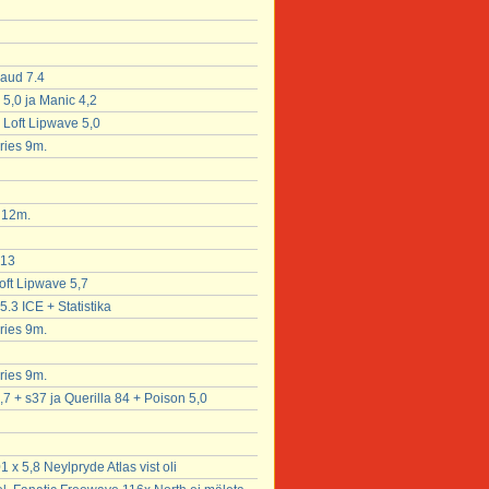
laud 7.4
 5,0 ja Manic 4,2
x Loft Lipwave 5,0
ries 9m.
x 12m.
 13
oft Lipwave 5,7
5.3 ICE + Statistika
ries 9m.
ries 9m.
,7 + s37 ja Querilla 84 + Poison 5,0
x 5,8 Neylpryde Atlas vist oli