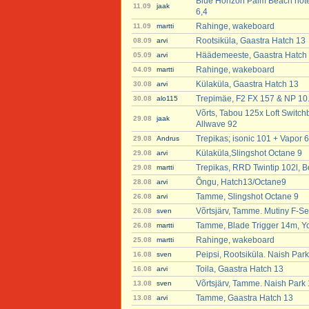
Blue Horizon Palm Beach hote
11.09
jaak
6,4
Rahinge, wakeboard
11.09
martti
Rootsiküla, Gaastra Hatch 13
08.09
arvi
Häädemeeste, Gaastra Hatch
05.09
arvi
Rahinge, wakeboard
04.09
martti
Külaküla, Gaastra Hatch 13
30.08
arvi
Trepimäe, F2 FX 157 & NP 10
30.08
alo115
Võrts, Tabou 125x Loft Switchb
29.08
jaak
Allwave 92
Trepikas; isonic 101 + Vapor 6
29.08
Andrus
Külaküla,Slingshot Octane 9
29.08
arvi
Trepikas, RRD Twintip 102l, B
29.08
martti
Õngu, Hatch13/Octane9
28.08
arvi
Tamme, Slingshot Octane 9
26.08
arvi
Võrtsjärv, Tamme. Mutiny F-Se
26.08
sven
Tamme, Blade Trigger 14m, Y
26.08
martti
Rahinge, wakeboard
25.08
martti
Peipsi, Rootsiküla. Naish Par
16.08
sven
Toila, Gaastra Hatch 13
16.08
arvi
Võrtsjärv, Tamme. Naish Park
13.08
sven
Tamme, Gaastra Hatch 13
13.08
arvi