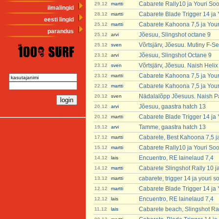
Cabarete Rally10 ja Youri So
29.12
martti
ilmalingid
Cabarete Blade Trigger 14 ja
28.12
martti
eesti lingid
Cabarete Kahoona 7,5 ja You
25.12
martti
parandus
Jõesuu, Slingshot octane 9
25.12
arvi
Võrtsjärv, Jõesuu. Mutiny F-Se
25.12
sven
Jõesuu, Slingshot Octane 9
23.12
arvi
Võrtsjärv, Jõesuu. Naish Heli
23.12
sven
Cabarete Kahoona 7,5 ja You
23.12
martti
Cabarete Kahoona 7,5 ja You
22.12
martti
Nädalalõpp Jõesuus. Naish P
20.12
sven
Jõesuu, gaastra hatch 13
20.12
arvi
Cabarete Blade Trigger 14 ja
20.12
martti
Tamme, gaastra hatch 13
19.12
arvi
Cabarete, Best Kahoona 7,5 j
17.12
martti
Cabarete Rally10 ja Youri So
15.12
martti
Encuentro, RE lainelaud 7,4
14.12
lais
Cabarete Slingshot Rally 10 j
14.12
martti
cabarete, trigger 14 ja youri 
13.12
martti
Cabarete Blade Trigger 14 ja
12.12
martti
Encuentro, RE lainelaud 7,4
12.12
lais
Cabarete beach, Slingshot Ra
11.12
lais