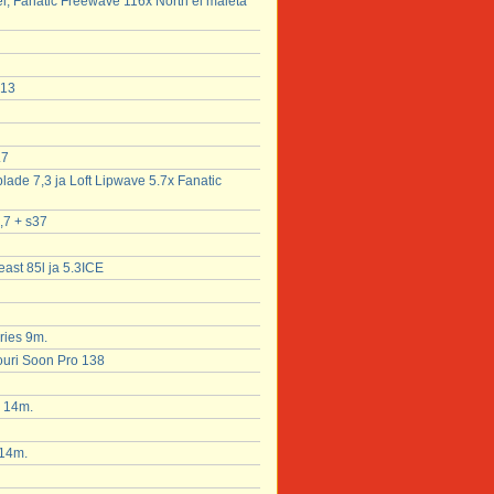
l, Fanatic Freewave 116x North ei mäleta
 13
.7
lade 7,3 ja Loft Lipwave 5.7x Fanatic
,7 + s37
east 85l ja 5.3ICE
ries 9m.
ouri Soon Pro 138
k 14m.
 14m.