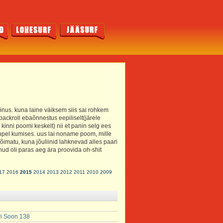
iinus. kuna laine väiksem siis sai rohkem
backroll ebaõnnestus eepiliselt(järele
kinni poomi keskelt) nii et panin selg ees
kuppel kumises. uus lai noname poom, mille
õimatu, kuna jõuliinid lahknevad alles paari
nud oli paras aeg ära proovida oh-shit
17
2016
2015
2014
2013
2012
2011
2010
2009
ri Soon 138