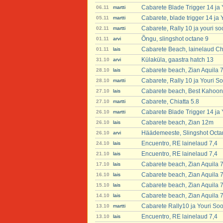
Cabarete Blade Trigger 14 ja
06.11
martti
Cabarete, blade trigger 14 ja
05.11
martti
Cabarete, Rally 10 ja youri s
02.11
martti
Õngu, slingshot octane 9
01.11
arvi
Cabarete Beach, lainelaud Chi
01.11
lais
Külaküla, gaastra hatch 13
31.10
arvi
Cabarete beach, Zian Aquila 
28.10
lais
Cabarete, Rally 10 ja Youri S
28.10
martti
Cabarete beach, Best Kahoon
27.10
lais
Cabarete, Chiatta 5.8
27.10
martti
Cabarete Blade Trigger 14 ja
26.10
martti
Cabarete beach, Zian 12m
26.10
lais
Häädemeeste, Slingshot Octa
26.10
arvi
Encuentro, RE lainelaud 7,4
24.10
lais
Encuentro, RE lainelaud 7,4
21.10
lais
Cabarete beach, Zian Aquila 
17.10
lais
Cabarete beach, Zian Aquila 
16.10
lais
Cabarete beach, Zian Aquila 
15.10
lais
Cabarete beach, Zian Aquila 
14.10
lais
Cabarete Rally10 ja Youri So
13.10
martti
Encuentro, RE lainelaud 7,4
13.10
lais