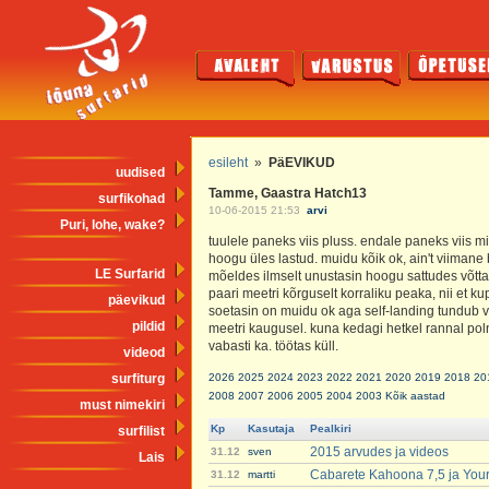
esileht
»
PäEVIKUD
uudised
Tamme, Gaastra Hatch13
surfikohad
10-06-2015 21:53
arvi
Puri, lohe, wake?
tuulele paneks viis pluss. endale paneks viis m
hoogu üles lastud. muidu kõik ok, ain't viimane 
LE Surfarid
mõeldes ilmselt unustasin hoogu sattudes võtta 
paari meetri kõrguselt korraliku peaka, nii et 
päevikud
soetasin on muidu ok aga self-landing tundub v
pildid
meetri kaugusel. kuna kedagi hetkel rannal pol
vabasti ka. töötas küll.
videod
surfiturg
2026
2025
2024
2023
2022
2021
2020
2019
2018
20
2008
2007
2006
2005
2004
2003
Kõik aastad
must nimekiri
Kp
Kasutaja
Pealkiri
surfilist
2015 arvudes ja videos
31.12
sven
Lais
Cabarete Kahoona 7,5 ja You
31.12
martti