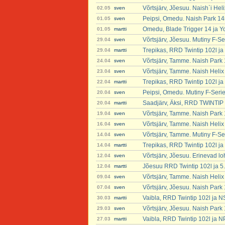
Võrtsjärv, Jõesuu. Naish`i Hel
02.05
sven
Peipsi, Omedu. Naish Park 1
01.05
sven
Omedu, Blade Trigger 14 ja Y
01.05
martti
Võrtsjärv, Jõesuu. Mutiny F-S
29.04
sven
Trepikas, RRD Twintip 102l ja
29.04
martti
Võrtsjärv, Tamme. Naish Park
24.04
sven
Võrtsjärv, Tamme. Naish Helix
23.04
sven
Trepikas, RRD Twintip 102l ja
22.04
martti
Peipsi, Omedu. Mutiny F-Seri
20.04
sven
Saadjärv, Äksi, RRD TWINTIP 
20.04
martti
Võrtsjärv, Tamme. Naish Park
19.04
sven
Võrtsjärv, Tamme. Naish Helix
16.04
sven
Võrtsjärv, Tamme. Mutiny F-Se
14.04
sven
Trepikas, RRD Twintip 102l ja
14.04
martti
Võrtsjärv, Jõesuu. Erinevad lo
12.04
sven
Jõesuu RRD Twintip 102l ja 5
12.04
martti
Võrtsjärv, Tamme. Naish Helix
09.04
sven
Võrtsjärv, Jõesuu. Naish Park
07.04
sven
Vaibla, RRD Twintip 102l ja N
30.03
martti
Võrtsjärv, Jõesuu. Naish Park
29.03
sven
Vaibla, RRD Twintip 102l ja N
27.03
martti