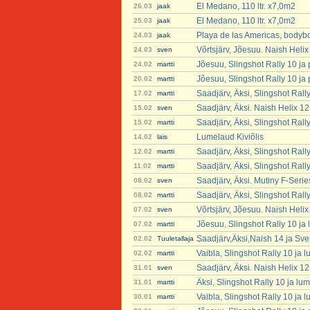
El Medano, 110 ltr. x7,0m2
26.03
jaak
El Medano, 110 ltr. x7,0m2
25.03
jaak
Playa de las Americas, bodyb
24.03
jaak
Võrtsjärv, Jõesuu. Naish Heli
24.03
sven
Jõesuu, Slingshot Rally 10 ja
24.02
martti
Jõesuu, Slingshot Rally 10 ja
20.02
martti
Saadjärv, Äksi, Slingshot Rall
17.02
martti
Saadjärv, Äksi. Naish Helix 1
15.02
sven
Saadjärv, Äksi, Slingshot Rall
15.02
martti
Lumelaud Kiviõlis
14.02
lais
Saadjärv, Äksi, Slingshot Rall
12.02
martti
Saadjärv, Äksi, Slingshot Rall
11.02
martti
Saadjärv, Äksi. Mutiny F-Seri
08.02
sven
Saadjärv, Äksi, Slingshot Rall
08.02
martti
Võrtsjärv, Jõesuu. Naish Heli
07.02
sven
Jõesuu, Slingshot Rally 10 ja
07.02
martti
Saadjärv,Äksi,Naish 14 ja Sve
02.02
Tuuletallaja
Vaibla, Slingshot Rally 10 ja 
02.02
martti
Saadjärv, Äksi. Naish Helix 1
31.01
sven
Äksi, Slingshot Rally 10 ja lu
31.01
martti
Vaibla, Slingshot Rally 10 ja 
30.01
martti