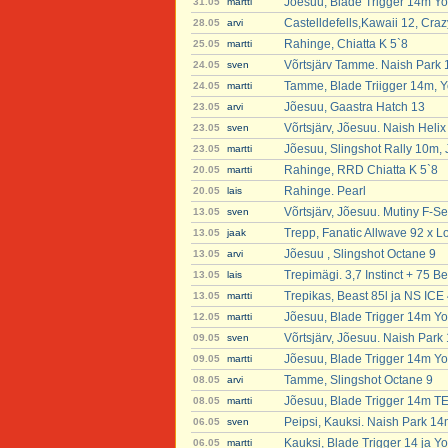
Jõesuu, Blade Trigger 14m Yo
31.05
martti
Castelldefells,Kawaii 12, Craz
28.05
arvi
Rahinge, Chiatta K 5`8
25.05
martti
Võrtsjärv Tamme. Naish Park 
24.05
sven
Tamme, Blade Triigger 14m, Y
24.05
martti
Jõesuu, Gaastra Hatch 13
23.05
arvi
Võrtsjärv, Jõesuu. Naish Heli
23.05
sven
Jõesuu, Slingshot Rally 10m,
23.05
martti
Rahinge, RRD Chiatta K 5`8
20.05
martti
Rahinge. Pearl
20.05
lais
Võrtsjärv, Jõesuu. Mutiny F-Se
13.05
sven
Trepp, Fanatic Allwave 92 x Lo
13.05
jaak
Jõesuu , Slingshot Octane 9
13.05
arvi
Trepimägi. 3,7 Instinct + 75 B
13.05
lais
Trepikas, Beast 85l ja NS ICE 
13.05
martti
Jõesuu, Blade Trigger 14m Yo
12.05
martti
Võrtsjärv, Jõesuu. Naish Park
09.05
sven
Jõesuu, Blade Trigger 14m Yo
09.05
martti
Tamme, Slingshot Octane 9
08.05
arvi
Jõesuu, Blade Trigger 14m T
08.05
martti
Peipsi, Kauksi. Naish Park 14
06.05
sven
Kauksi, Blade Trigger 14 ja Y
06.05
martti