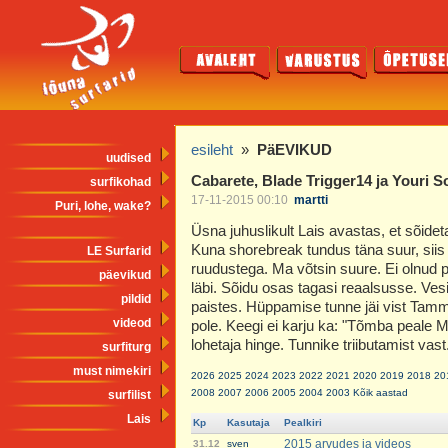
esileht
»
PäEVIKUD
uudised
Cabarete, Blade Trigger14 ja Youri 
surfikohad
17-11-2015 00:10
martti
Puri, lohe, wake?
Üsna juhuslikult Lais avastas, et sõide
Kuna shorebreak tundus täna suur, sii
LE Surfarid
ruudustega. Ma võtsin suure. Ei olnud pa
päevikud
läbi. Sõidu osas tagasi reaalsusse. Vesi 
pildid
paistes. Hüppamise tunne jäi vist Tam
videod
pole. Keegi ei karju ka: "Tõmba peale Ma
lohetaja hinge. Tunnike triibutamist vast
surfiturg
must nimekiri
2026
2025
2024
2023
2022
2021
2020
2019
2018
20
2008
2007
2006
2005
2004
2003
Kõik aastad
surfilist
Lais
Kp
Kasutaja
Pealkiri
2015 arvudes ja videos
31.12
sven