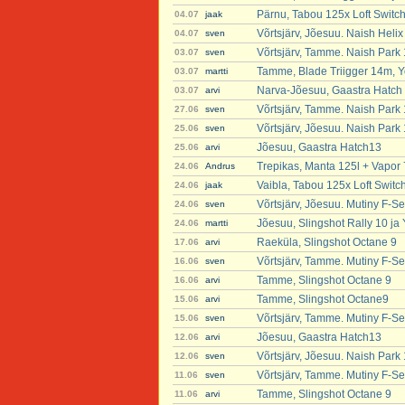
Pärnu, Tabou 125x Loft Switc
04.07
jaak
Võrtsjärv, Jõesuu. Naish Heli
04.07
sven
Võrtsjärv, Tamme. Naish Park
03.07
sven
Tamme, Blade Triigger 14m, Y
03.07
martti
Narva-Jõesuu, Gaastra Hatch
03.07
arvi
Võrtsjärv, Tamme. Naish Park
27.06
sven
Võrtsjärv, Jõesuu. Naish Park
25.06
sven
Jõesuu, Gaastra Hatch13
25.06
arvi
Trepikas, Manta 125l + Vapor 
24.06
Andrus
Vaibla, Tabou 125x Loft Switc
24.06
jaak
Võrtsjärv, Jõesuu. Mutiny F-Se
24.06
sven
Jõesuu, Slingshot Rally 10 ja
24.06
martti
Raeküla, Slingshot Octane 9
17.06
arvi
Võrtsjärv, Tamme. Mutiny F-Se
16.06
sven
Tamme, Slingshot Octane 9
16.06
arvi
Tamme, Slingshot Octane9
15.06
arvi
Võrtsjärv, Tamme. Mutiny F-Se
15.06
sven
Jõesuu, Gaastra Hatch13
12.06
arvi
Võrtsjärv, Jõesuu. Naish Park
12.06
sven
Võrtsjärv, Tamme. Mutiny F-Se
11.06
sven
Tamme, Slingshot Octane 9
11.06
arvi