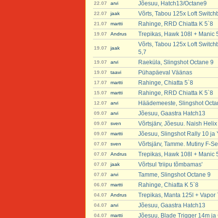
Jõesuu, Hatch13/Octane9
22.07
arvi
Võrts, Tabou 125x Loft Switch
22.07
jaak
Rahinge, RRD Chiatta K 5`8
21.07
martti
Trepikas, Hawk 108l + Manic 
19.07
Andrus
Võrts, Tabou 125x Loft Switch
19.07
jaak
5,7
Raeküla, Slingshot Octane 9
19.07
arvi
Pühapäeval Väänas
19.07
taavi
Rahinge, Chiatta 5`8
17.07
martti
Rahinge, RRD Chiatta K 5`8
15.07
martti
Häädemeeste, Slingshot Octa
12.07
arvi
Jõesuu, Gaastra Hatch13
09.07
arvi
Võrtsjärv, Jõesuu. Naish Heli
09.07
sven
Jõesuu, Slingshot Rally 10 ja
09.07
martti
Võrtsjärv, Tamme. Mutiny F-Se
07.07
sven
Trepikas, Hawk 108l + Manic 
07.07
Andrus
Võrtsul 'triipu tõmbamas'
07.07
jaak
Tamme, Slingshot Octane 9
07.07
arvi
Rahinge, Chiatta K 5`8
06.07
martti
Trepikas, Manta 125l + Vapor 
04.07
Andrus
Jõesuu, Gaastra Hatch13
04.07
arvi
Jõesuu, Blade Trigger 14m ja 
04.07
martti