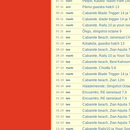
Peipsi, Kauksi. Naish Park 14
07.11
sven
Pärnu gaastra hatch 13
07.11
arvi
Cabarete Blade Trigger 14 ja
06.11
martti
Cabarete, blade trigger 14 ja
05.11
martti
Cabarete, Rally 10 ja youri s
02.11
martti
Õngu, slingshot octane 9
01.11
arvi
Cabarete Beach, lainelaud Chi
01.11
lais
Külaküla, gaastra hatch 13
31.10
arvi
Cabarete beach, Zian Aquila 
28.10
lais
Cabarete, Rally 10 ja Youri S
28.10
martti
Cabarete beach, Best Kahoon
27.10
lais
Cabarete, Chiatta 5.8
27.10
martti
Cabarete Blade Trigger 14 ja
26.10
martti
Cabarete beach, Zian 12m
26.10
lais
Häädemeeste, Slingshot Octa
26.10
arvi
Encuentro, RE lainelaud 7,4
24.10
lais
Encuentro, RE lainelaud 7,4
21.10
lais
Cabarete beach, Zian Aquila 
17.10
lais
Cabarete beach, Zian Aquila 
16.10
lais
Cabarete beach, Zian Aquila 
15.10
lais
Cabarete beach, Zian Aquila 
14.10
lais
Cabarete Rally10 ja Youri So
13.10
martti