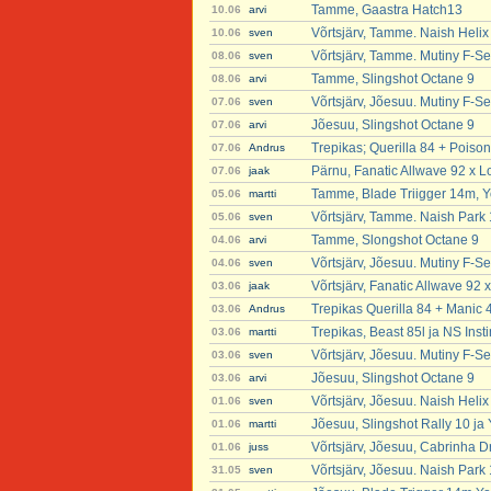
Tamme, Gaastra Hatch13
10.06
arvi
Võrtsjärv, Tamme. Naish Helix
10.06
sven
Võrtsjärv, Tamme. Mutiny F-Se
08.06
sven
Tamme, Slingshot Octane 9
08.06
arvi
Võrtsjärv, Jõesuu. Mutiny F-Se
07.06
sven
Jõesuu, Slingshot Octane 9
07.06
arvi
Trepikas; Querilla 84 + Poison
07.06
Andrus
Pärnu, Fanatic Allwave 92 x L
07.06
jaak
Tamme, Blade Triigger 14m, Y
05.06
martti
Võrtsjärv, Tamme. Naish Park
05.06
sven
Tamme, Slongshot Octane 9
04.06
arvi
Võrtsjärv, Jõesuu. Mutiny F-S
04.06
sven
Võrtsjärv, Fanatic Allwave 92 x
03.06
jaak
Trepikas Querilla 84 + Manic 
03.06
Andrus
Trepikas, Beast 85l ja NS Insti
03.06
martti
Võrtsjärv, Jõesuu. Mutiny F-Se
03.06
sven
Jõesuu, Slingshot Octane 9
03.06
arvi
Võrtsjärv, Jõesuu. Naish Heli
01.06
sven
Jõesuu, Slingshot Rally 10 ja
01.06
martti
Võrtsjärv, Jõesuu, Cabrinha Dr
01.06
juss
Võrtsjärv, Jõesuu. Naish Park
31.05
sven