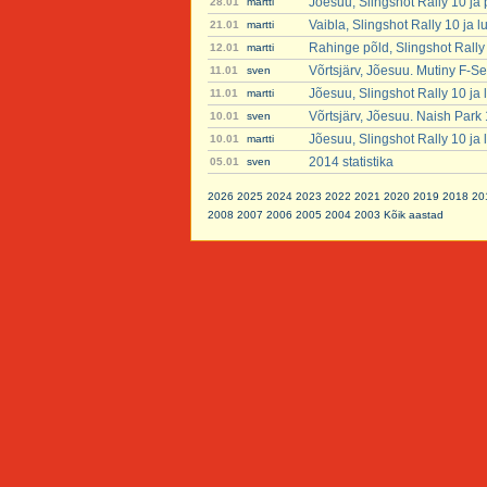
Jõesuu, Slingshot Rally 10 ja
28.01
martti
Vaibla, Slingshot Rally 10 ja 
21.01
martti
Rahinge põld, Slingshot Rally
12.01
martti
Võrtsjärv, Jõesuu. Mutiny F-Se
11.01
sven
Jõesuu, Slingshot Rally 10 ja
11.01
martti
Võrtsjärv, Jõesuu. Naish Park
10.01
sven
Jõesuu, Slingshot Rally 10 ja
10.01
martti
2014 statistika
05.01
sven
2026
2025
2024
2023
2022
2021
2020
2019
2018
20
2008
2007
2006
2005
2004
2003
Kõik aastad