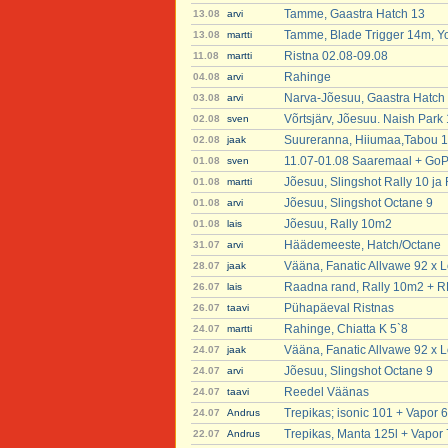
Tamme, Gaastra Hatch 13
13.08
arvi
Tamme, Blade Trigger 14m, Y
13.08
martti
Ristna 02.08-09.08
11.08
martti
Rahinge
04.08
arvi
Narva-Jõesuu, Gaastra Hatch
03.08
arvi
Võrtsjärv, Jõesuu. Naish Park
02.08
sven
Suureranna, Hiiumaa,Tabou 12
02.08
jaak
11.07-01.08 Saaremaal + GoP
01.08
sven
Jõesuu, Slingshot Rally 10 j
01.08
martti
Jõesuu, Slingshot Octane 9
01.08
arvi
Jõesuu, Rally 10m2
01.08
lais
Häädemeeste, Hatch/Octane
31.07
arvi
Vääna, Fanatic Allvawe 92 x Lo
28.07
jaak
Raadna rand, Rally 10m2 + 
26.07
lais
Pühapäeval Ristnas
26.07
taavi
Rahinge, Chiatta K 5`8
24.07
martti
Vääna, Fanatic Allvawe 92 x Lo
24.07
jaak
Jõesuu, Slingshot Octane 9
24.07
arvi
Reedel Väänas
24.07
taavi
Trepikas; isonic 101 + Vapor 6
24.07
Andrus
Trepikas, Manta 125l + Vapor 
22.07
Andrus