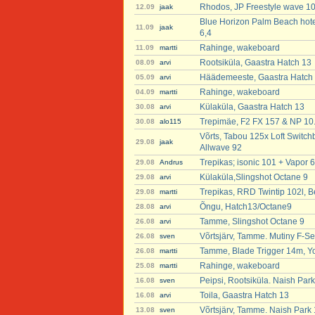
Rhodos, JP Freestyle wave 101 
12.09
jaak
Blue Horizon Palm Beach hote
11.09
jaak
6,4
Rahinge, wakeboard
11.09
martti
Rootsiküla, Gaastra Hatch 13
08.09
arvi
Häädemeeste, Gaastra Hatch
05.09
arvi
Rahinge, wakeboard
04.09
martti
Külaküla, Gaastra Hatch 13
30.08
arvi
Trepimäe, F2 FX 157 & NP 10
30.08
alo115
Võrts, Tabou 125x Loft Switchb
29.08
jaak
Allwave 92
Trepikas; isonic 101 + Vapor 6
29.08
Andrus
Külaküla,Slingshot Octane 9
29.08
arvi
Trepikas, RRD Twintip 102l, B
29.08
martti
Õngu, Hatch13/Octane9
28.08
arvi
Tamme, Slingshot Octane 9
26.08
arvi
Võrtsjärv, Tamme. Mutiny F-Se
26.08
sven
Tamme, Blade Trigger 14m, Y
26.08
martti
Rahinge, wakeboard
25.08
martti
Peipsi, Rootsiküla. Naish Par
16.08
sven
Toila, Gaastra Hatch 13
16.08
arvi
Võrtsjärv, Tamme. Naish Park
13.08
sven