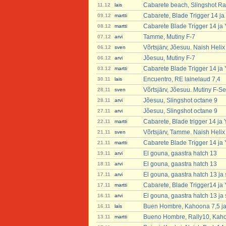
Cabarete beach, Slingshot Ra
11.12
lais
Cabarete, Blade Trigger 14 ja
09.12
martti
Cabarete Blade Trigger 14 ja
08.12
martti
Tamme, Mutiny F-7
07.12
arvi
Võrtsjärv, Jõesuu. Naish Heli
06.12
sven
Jõesuu, Mutiny F-7
06.12
arvi
Cabarete Blade Trigger 14 ja
03.12
martti
Encuentro, RE lainelaud 7,4
30.11
lais
Võrtsjärv, Jõesuu. Mutiny F-Se
28.11
sven
Jõesuu, Slingshot octane 9
28.11
arvi
Jõesuu, Slingshot octane 9
27.11
arvi
Cabarete, Blade trigger 14 ja
22.11
martti
Võrtsjärv, Tamme. Naish Helix
21.11
sven
Cabarete Blade Trigger 14 ja
21.11
martti
El gouna, gaastra hatch 13
19.11
arvi
El gouna, gaastra hatch 13
18.11
arvi
El gouna, gaastra hatch 13 ja 
17.11
arvi
Cabarete, Blade Trigger14 ja
17.11
martti
El gouna, gaastra hatch 13 ja 
16.11
arvi
Buen Hombre, Kahoona 7,5 ja 
16.11
lais
Bueno Hombre, Rally10, Kaho
13.11
martti