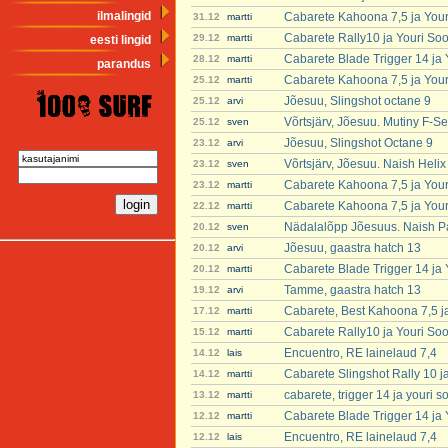
ilmalingid
Cabarete Kahoona 7,5 ja You
31.12
martti
Cabarete Rally10 ja Youri So
29.12
martti
eesti lingid
Cabarete Blade Trigger 14 ja
28.12
martti
parandus
Cabarete Kahoona 7,5 ja You
25.12
martti
Jõesuu, Slingshot octane 9
25.12
arvi
Võrtsjärv, Jõesuu. Mutiny F-Se
25.12
sven
Jõesuu, Slingshot Octane 9
23.12
arvi
Võrtsjärv, Jõesuu. Naish Heli
23.12
sven
Cabarete Kahoona 7,5 ja You
23.12
martti
Cabarete Kahoona 7,5 ja You
22.12
martti
Nädalalõpp Jõesuus. Naish P
20.12
sven
Jõesuu, gaastra hatch 13
20.12
arvi
Cabarete Blade Trigger 14 ja
20.12
martti
Tamme, gaastra hatch 13
19.12
arvi
Cabarete, Best Kahoona 7,5 j
17.12
martti
Cabarete Rally10 ja Youri So
15.12
martti
Encuentro, RE lainelaud 7,4
14.12
lais
Cabarete Slingshot Rally 10 j
14.12
martti
cabarete, trigger 14 ja youri 
13.12
martti
Cabarete Blade Trigger 14 ja
12.12
martti
Encuentro, RE lainelaud 7,4
12.12
lais