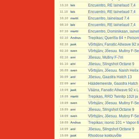
Encuentro, RE lainelaud 7,4
13.10
lais
Encuentro, RE lainelaud 7,4
11.10
lais
Encuentro, lainelaud 7.4
10.10
martti
Encuentro, RE lainelaud 7,4
08.10
lais
Encuentro, Dominikaan, laine
07.10
martti
Trepikas; Querilla 84 + Poison
02.10
Andrus
Võrtsjärv, Fanatic Allwave 92 
02.10
jaak
Võrtsjärv, Jõesuu. Mutiny F-Se
02.10
sven
Jõesuu, Mutiny F-7m
02.10
arvi
Jõesuu, Slingshot Octane 9
01.10
arvi
Võrtsjärv, Jõesuu. Naish Heli
30.09
sven
Jõesuu, Gaastra Hatch 13
30.09
arvi
Häädemeeste, Gaastra Hatch
22.09
arvi
Vääna, Fanatic Allwave 92 x L
19.09
jaak
Trepikas, RRD Twintip 102l ja 
19.09
martti
Võrtsjärv, Jõesuu. Mutiny F-Se
19.09
sven
Jõesuu, Slingshot Octane 9
19.09
arvi
Võrtsjärv, Jõesuu. Mutiny F-Se
18.09
sven
Trepikas; isonic 101 + Vapor 6
18.09
Andrus
Jõesuu, Slingshot Octane 9
18.09
arvi
Rhodose kokkuvõte
15.09
jaak