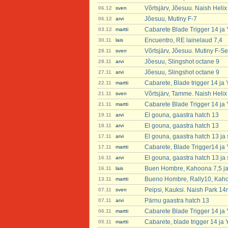
Võrtsjärv, Jõesuu. Naish Heli
06.12
sven
Jõesuu, Mutiny F-7
06.12
arvi
Cabarete Blade Trigger 14 ja
03.12
martti
Encuentro, RE lainelaud 7,4
30.11
lais
Võrtsjärv, Jõesuu. Mutiny F-Se
28.11
sven
Jõesuu, Slingshot octane 9
28.11
arvi
Jõesuu, Slingshot octane 9
27.11
arvi
Cabarete, Blade trigger 14 ja
22.11
martti
Võrtsjärv, Tamme. Naish Helix
21.11
sven
Cabarete Blade Trigger 14 ja
21.11
martti
El gouna, gaastra hatch 13
19.11
arvi
El gouna, gaastra hatch 13
18.11
arvi
El gouna, gaastra hatch 13 ja 
17.11
arvi
Cabarete, Blade Trigger14 ja
17.11
martti
El gouna, gaastra hatch 13 ja 
16.11
arvi
Buen Hombre, Kahoona 7,5 ja 
16.11
lais
Bueno Hombre, Rally10, Kaho
13.11
martti
Peipsi, Kauksi. Naish Park 14
07.11
sven
Pärnu gaastra hatch 13
07.11
arvi
Cabarete Blade Trigger 14 ja
06.11
martti
Cabarete, blade trigger 14 ja
05.11
martti