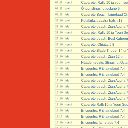
Cabarete, Rally 10 ja youri s
02.11
martti
Õngu, slingshot octane 9
01.11
arvi
Cabarete Beach, lainelaud Chi
01.11
lais
Külaküla, gaastra hatch 13
31.10
arvi
Cabarete beach, Zian Aquila 
28.10
lais
Cabarete, Rally 10 ja Youri S
28.10
martti
Cabarete beach, Best Kahoon
27.10
lais
Cabarete, Chiatta 5.8
27.10
martti
Cabarete Blade Trigger 14 ja
26.10
martti
Cabarete beach, Zian 12m
26.10
lais
Häädemeeste, Slingshot Octa
26.10
arvi
Encuentro, RE lainelaud 7,4
24.10
lais
Encuentro, RE lainelaud 7,4
21.10
lais
Cabarete beach, Zian Aquila 
17.10
lais
Cabarete beach, Zian Aquila 
16.10
lais
Cabarete beach, Zian Aquila 
15.10
lais
Cabarete beach, Zian Aquila 
14.10
lais
Cabarete Rally10 ja Youri So
13.10
martti
Encuentro, RE lainelaud 7,4
13.10
lais
Encuentro, RE lainelaud 7,4
11.10
lais
Encuentro, lainelaud 7.4
10.10
martti