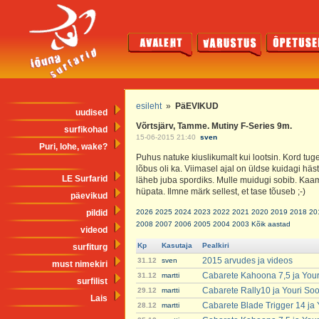
esileht
»
PäEVIKUD
uudised
Võrtsjärv, Tamme. Mutiny F-Series 9m.
surfikohad
15-06-2015 21:40
sven
Puri, lohe, wake?
Puhus natuke kiuslikumalt kui lootsin. Kord tug
lõbus oli ka. Viimasel ajal on üldse kuidagi häst
LE Surfarid
läheb juba spordiks. Mulle muidugi sobib. Kaa
hüpata. Ilmne märk sellest, et tase tõuseb ;-)
päevikud
pildid
2026
2025
2024
2023
2022
2021
2020
2019
2018
20
2008
2007
2006
2005
2004
2003
Kõik aastad
videod
Kp
Kasutaja
Pealkiri
surfiturg
2015 arvudes ja videos
31.12
sven
must nimekiri
Cabarete Kahoona 7,5 ja You
31.12
martti
surfilist
Cabarete Rally10 ja Youri So
29.12
martti
Lais
Cabarete Blade Trigger 14 ja
28.12
martti