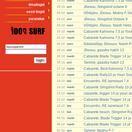
Cabarete Kahoona 7,5 ja You
25.12
martti
ilmalingid
Jõesuu, Slingshot octane 9
25.12
arvi
eesti lingid
Võrtsjärv, Jõesuu. Mutiny F-Se
25.12
sven
parandus
Jõesuu, Slingshot Octane 9
23.12
arvi
Võrtsjärv, Jõesuu. Naish Heli
23.12
sven
Cabarete Kahoona 7,5 ja You
23.12
martti
Cabarete Kahoona 7,5 ja You
22.12
martti
Nädalalõpp Jõesuus. Naish P
20.12
sven
Jõesuu, gaastra hatch 13
20.12
arvi
Cabarete Blade Trigger 14 ja
20.12
martti
Tamme, gaastra hatch 13
19.12
arvi
Cabarete, Best Kahoona 7,5 j
17.12
martti
Cabarete Rally10 ja Youri So
15.12
martti
Encuentro, RE lainelaud 7,4
14.12
lais
Cabarete Slingshot Rally 10 j
14.12
martti
cabarete, trigger 14 ja youri 
13.12
martti
Cabarete Blade Trigger 14 ja
12.12
martti
Encuentro, RE lainelaud 7,4
12.12
lais
Cabarete beach, Slingshot Ra
11.12
lais
Cabarete, Blade Trigger 14 ja
09.12
martti
Cabarete Blade Trigger 14 ja
08.12
martti
Tamme, Mutiny F-7
07.12
arvi