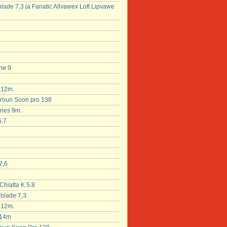
blade 7,3 ja Fanatic Allvawex Loft Lipvawe
ne 9
x 12m.
 Youri Soon pro 138
ries 9m.
5,7
7,6
Chiatta K 5.8
hblade 7,3
x 12m.
 14m