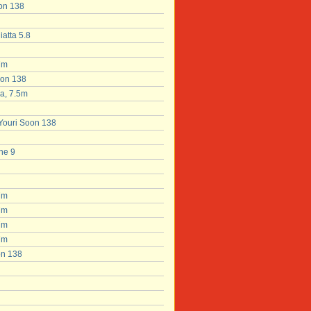
oon 138
atta 5.8
7m
oon 138
a, 7.5m
 Youri Soon 138
ne 9
7m
7m
7m
7m
on 138