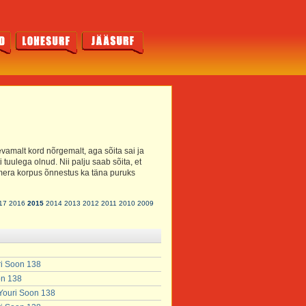
evamalt kord nõrgemalt, aga sõita sai ja
i tuulega olnud. Nii palju saab sõita, et
mera korpus õnnestus ka täna puruks
17
2016
2015
2014
2013
2012
2011
2010
2009
ri Soon 138
on 138
 Youri Soon 138