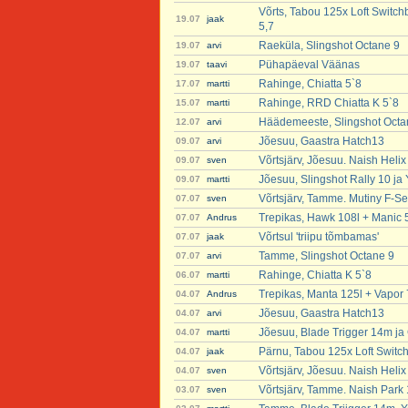
Võrts, Tabou 125x Loft Switch
19.07
jaak
5,7
Raeküla, Slingshot Octane 9
19.07
arvi
Pühapäeval Väänas
19.07
taavi
Rahinge, Chiatta 5`8
17.07
martti
Rahinge, RRD Chiatta K 5`8
15.07
martti
Häädemeeste, Slingshot Octa
12.07
arvi
Jõesuu, Gaastra Hatch13
09.07
arvi
Võrtsjärv, Jõesuu. Naish Heli
09.07
sven
Jõesuu, Slingshot Rally 10 ja
09.07
martti
Võrtsjärv, Tamme. Mutiny F-Se
07.07
sven
Trepikas, Hawk 108l + Manic 
07.07
Andrus
Võrtsul 'triipu tõmbamas'
07.07
jaak
Tamme, Slingshot Octane 9
07.07
arvi
Rahinge, Chiatta K 5`8
06.07
martti
Trepikas, Manta 125l + Vapor 
04.07
Andrus
Jõesuu, Gaastra Hatch13
04.07
arvi
Jõesuu, Blade Trigger 14m ja 
04.07
martti
Pärnu, Tabou 125x Loft Switc
04.07
jaak
Võrtsjärv, Jõesuu. Naish Heli
04.07
sven
Võrtsjärv, Tamme. Naish Park
03.07
sven