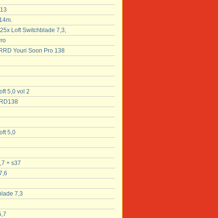
 13
 14m.
5x Loft Switchblade 7,3,
ro
a RRD Youri Soon Pro 138
ft 5,0 vol 2
RRD138
ft 5,0
,7 + s37
7,6
blade 7,3
5,7