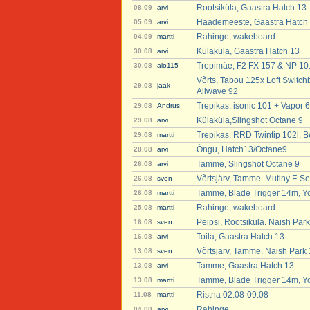
Rootsiküla, Gaastra Hatch 13
08.09
arvi
Häädemeeste, Gaastra Hatch
05.09
arvi
Rahinge, wakeboard
04.09
martti
Külaküla, Gaastra Hatch 13
30.08
arvi
Trepimäe, F2 FX 157 & NP 10
30.08
alo115
Võrts, Tabou 125x Loft Switchb
29.08
jaak
Allwave 92
Trepikas; isonic 101 + Vapor 6
29.08
Andrus
Külaküla,Slingshot Octane 9
29.08
arvi
Trepikas, RRD Twintip 102l, B
29.08
martti
Õngu, Hatch13/Octane9
28.08
arvi
Tamme, Slingshot Octane 9
26.08
arvi
Võrtsjärv, Tamme. Mutiny F-Se
26.08
sven
Tamme, Blade Trigger 14m, Y
26.08
martti
Rahinge, wakeboard
25.08
martti
Peipsi, Rootsiküla. Naish Par
16.08
sven
Toila, Gaastra Hatch 13
16.08
arvi
Võrtsjärv, Tamme. Naish Park
13.08
sven
Tamme, Gaastra Hatch 13
13.08
arvi
Tamme, Blade Trigger 14m, Y
13.08
martti
Ristna 02.08-09.08
11.08
martti
Rahinge
04.08
arvi