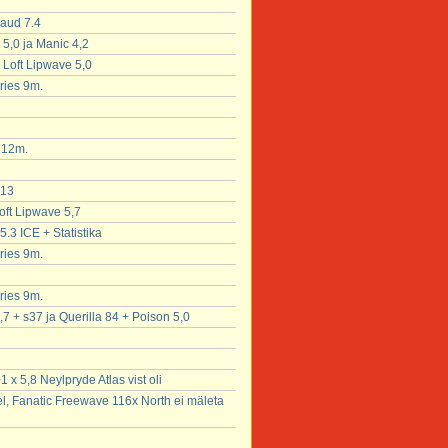
laud 7.4
 5,0 ja Manic 4,2
x Loft Lipwave 5,0
ries 9m.
x 12m.
 13
oft Lipwave 5,7
5.3 ICE + Statistika
ries 9m.
ries 9m.
,7 + s37 ja Querilla 84 + Poison 5,0
x 5,8 Neylpryde Atlas vist oli
l, Fanatic Freewave 116x North ei mäleta