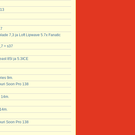
 13
.7
lade 7,3 ja Loft Lipwave 5.7x Fanatic
,7 + s37
east 85l ja 5.3ICE
ries 9m.
ouri Soon Pro 138
k 14m.
 14m.
ouri Soon Pro 138