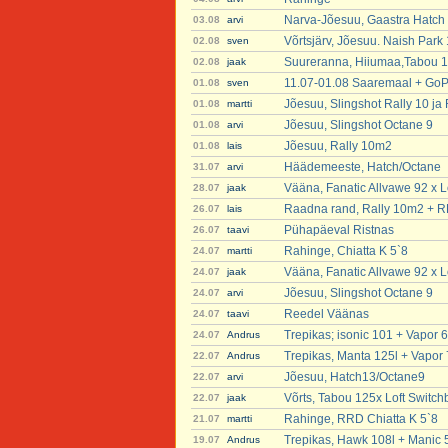
Narva-Jõesuu, Gaastra Hatch
03.08
arvi
Võrtsjärv, Jõesuu. Naish Park
02.08
sven
Suureranna, Hiiumaa,Tabou 12
02.08
jaak
11.07-01.08 Saaremaal + GoP
01.08
sven
Jõesuu, Slingshot Rally 10 j
01.08
martti
Jõesuu, Slingshot Octane 9
01.08
arvi
Jõesuu, Rally 10m2
01.08
lais
Häädemeeste, Hatch/Octane
31.07
arvi
Vääna, Fanatic Allvawe 92 x Lo
28.07
jaak
Raadna rand, Rally 10m2 + 
26.07
lais
Pühapäeval Ristnas
26.07
taavi
Rahinge, Chiatta K 5`8
24.07
martti
Vääna, Fanatic Allvawe 92 x Lo
24.07
jaak
Jõesuu, Slingshot Octane 9
24.07
arvi
Reedel Väänas
24.07
taavi
Trepikas; isonic 101 + Vapor 6
24.07
Andrus
Trepikas, Manta 125l + Vapor 
22.07
Andrus
Jõesuu, Hatch13/Octane9
22.07
arvi
Võrts, Tabou 125x Loft Switch
22.07
jaak
Rahinge, RRD Chiatta K 5`8
21.07
martti
Trepikas, Hawk 108l + Manic 
19.07
Andrus