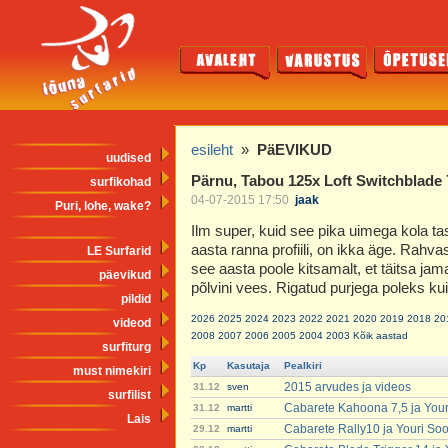
esileht
»
PäEVIKUD
uudised
Pärnu, Tabou 125x Loft Switchblade 
surfikohad
04-07-2015 17:50
jaak
Puri, lohe, wake?
Ilm super, kuid see pika uimega kola t
aasta ranna profiili, on ikka äge. Rahvast
LE Surfarid
see aasta poole kitsamalt, et täitsa jam
päevikud
põlvini vees. Rigatud purjega poleks ku
pildid
2026
2025
2024
2023
2022
2021
2020
2019
2018
20
videod
2008
2007
2006
2005
2004
2003
Kõik aastad
surfiturg
Kp
Kasutaja
Pealkiri
must nimekiri
2015 arvudes ja videos
31.12
sven
surfilist
Cabarete Kahoona 7,5 ja You
31.12
martti
Lais
Cabarete Rally10 ja Youri So
29.12
martti