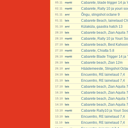
Cabarete, blade trigger 14 ja
05.11
martti
Cabarete, Rally 10 ja youri s
02.11
martti
Õngu, slingshot octane 9
01.11
arvi
Cabarete Beach, lainelaud Chi
01.11
lais
Külaküla, gaastra hatch 13
31.10
arvi
Cabarete beach, Zian Aquila 
28.10
lais
Cabarete, Rally 10 ja Youri S
28.10
martti
Cabarete beach, Best Kahoon
27.10
lais
Cabarete, Chiatta 5.8
27.10
martti
Cabarete Blade Trigger 14 ja
26.10
martti
Cabarete beach, Zian 12m
26.10
lais
Häädemeeste, Slingshot Octa
26.10
arvi
Encuentro, RE lainelaud 7,4
24.10
lais
Encuentro, RE lainelaud 7,4
21.10
lais
Cabarete beach, Zian Aquila 
17.10
lais
Cabarete beach, Zian Aquila 
16.10
lais
Cabarete beach, Zian Aquila 
15.10
lais
Cabarete beach, Zian Aquila 
14.10
lais
Cabarete Rally10 ja Youri So
13.10
martti
Encuentro, RE lainelaud 7,4
13.10
lais
Encuentro, RE lainelaud 7,4
11.10
lais