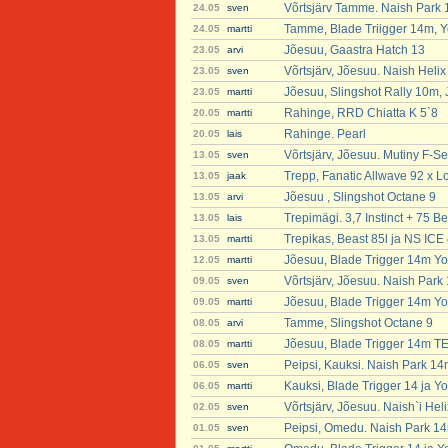
Võrtsjärv Tamme. Naish Park 
24.05
sven
Tamme, Blade Triigger 14m, Y
24.05
martti
Jõesuu, Gaastra Hatch 13
23.05
arvi
Võrtsjärv, Jõesuu. Naish Heli
23.05
sven
Jõesuu, Slingshot Rally 10m,
23.05
martti
Rahinge, RRD Chiatta K 5`8
20.05
martti
Rahinge. Pearl
20.05
lais
Võrtsjärv, Jõesuu. Mutiny F-Se
13.05
sven
Trepp, Fanatic Allwave 92 x Lo
13.05
jaak
Jõesuu , Slingshot Octane 9
13.05
arvi
Trepimägi. 3,7 Instinct + 75 B
13.05
lais
Trepikas, Beast 85l ja NS ICE 
13.05
martti
Jõesuu, Blade Trigger 14m Yo
12.05
martti
Võrtsjärv, Jõesuu. Naish Park
09.05
sven
Jõesuu, Blade Trigger 14m Yo
09.05
martti
Tamme, Slingshot Octane 9
08.05
arvi
Jõesuu, Blade Trigger 14m T
08.05
martti
Peipsi, Kauksi. Naish Park 14
06.05
sven
Kauksi, Blade Trigger 14 ja Y
06.05
martti
Võrtsjärv, Jõesuu. Naish`i Hel
02.05
sven
Peipsi, Omedu. Naish Park 1
01.05
sven