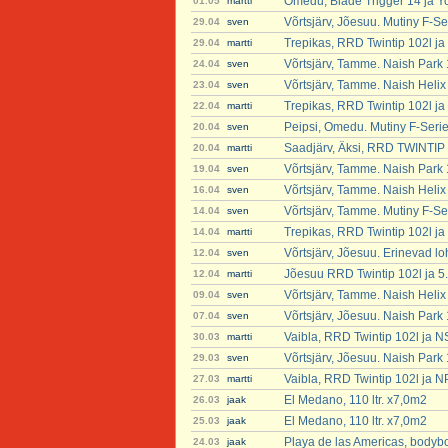
Omedu, Blade Trigger 14 ja Y
01.05
martti
Võrtsjärv, Jõesuu. Mutiny F-S
29.04
sven
Trepikas, RRD Twintip 102l ja
29.04
martti
Võrtsjärv, Tamme. Naish Park
24.04
sven
Võrtsjärv, Tamme. Naish Helix
23.04
sven
Trepikas, RRD Twintip 102l ja
22.04
martti
Peipsi, Omedu. Mutiny F-Seri
20.04
sven
Saadjärv, Äksi, RRD TWINTIP 
20.04
martti
Võrtsjärv, Tamme. Naish Park
19.04
sven
Võrtsjärv, Tamme. Naish Helix
16.04
sven
Võrtsjärv, Tamme. Mutiny F-Se
14.04
sven
Trepikas, RRD Twintip 102l ja
14.04
martti
Võrtsjärv, Jõesuu. Erinevad lo
12.04
sven
Jõesuu RRD Twintip 102l ja 5
12.04
martti
Võrtsjärv, Tamme. Naish Helix
09.04
sven
Võrtsjärv, Jõesuu. Naish Park
07.04
sven
Vaibla, RRD Twintip 102l ja N
30.03
martti
Võrtsjärv, Jõesuu. Naish Park
29.03
sven
Vaibla, RRD Twintip 102l ja N
27.03
martti
El Medano, 110 ltr. x7,0m2
26.03
jaak
El Medano, 110 ltr. x7,0m2
25.03
jaak
Playa de las Americas, bodyb
24.03
jaak