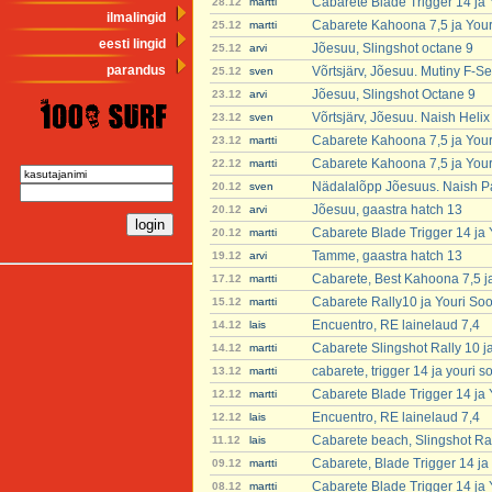
Cabarete Blade Trigger 14 ja
28.12
martti
ilmalingid
Cabarete Kahoona 7,5 ja You
25.12
martti
eesti lingid
Jõesuu, Slingshot octane 9
25.12
arvi
parandus
Võrtsjärv, Jõesuu. Mutiny F-Se
25.12
sven
Jõesuu, Slingshot Octane 9
23.12
arvi
Võrtsjärv, Jõesuu. Naish Heli
23.12
sven
Cabarete Kahoona 7,5 ja You
23.12
martti
Cabarete Kahoona 7,5 ja You
22.12
martti
Nädalalõpp Jõesuus. Naish P
20.12
sven
Jõesuu, gaastra hatch 13
20.12
arvi
Cabarete Blade Trigger 14 ja
20.12
martti
Tamme, gaastra hatch 13
19.12
arvi
Cabarete, Best Kahoona 7,5 j
17.12
martti
Cabarete Rally10 ja Youri So
15.12
martti
Encuentro, RE lainelaud 7,4
14.12
lais
Cabarete Slingshot Rally 10 j
14.12
martti
cabarete, trigger 14 ja youri 
13.12
martti
Cabarete Blade Trigger 14 ja
12.12
martti
Encuentro, RE lainelaud 7,4
12.12
lais
Cabarete beach, Slingshot Ra
11.12
lais
Cabarete, Blade Trigger 14 ja
09.12
martti
Cabarete Blade Trigger 14 ja
08.12
martti