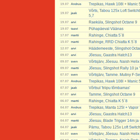
Trepikas, Hawk 108l + Manic 
19.07
Andrus
Võrts, Tabou 125x Loft Switch
19.07
jaak
5,7
Raeküla, Slingshot Octane 9
19.07
arvi
Pühapäeval Väänas
19.07
taavi
Rahinge, Chiatta 5`8
17.07
martti
Rahinge, RRD Chiatta K 5`8
15.07
martti
Häädemeeste, Slingshot Octa
12.07
arvi
Jõesuu, Gaastra Hatch13
09.07
arvi
Võrtsjärv, Jõesuu. Naish Heli
09.07
sven
Jõesuu, Slingshot Rally 10 ja
09.07
martti
Võrtsjärv, Tamme. Mutiny F-Se
07.07
sven
Trepikas, Hawk 108l + Manic 
07.07
Andrus
Võrtsul 'triipu tõmbamas'
07.07
jaak
Tamme, Slingshot Octane 9
07.07
arvi
Rahinge, Chiatta K 5`8
06.07
martti
Trepikas, Manta 125l + Vapor 
04.07
Andrus
Jõesuu, Gaastra Hatch13
04.07
arvi
Jõesuu, Blade Trigger 14m ja 
04.07
martti
Pärnu, Tabou 125x Loft Switc
04.07
jaak
Võrtsjärv, Jõesuu. Naish Heli
04.07
sven