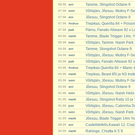
Tamme, Slingshot Octane 9
08.06
arvi
Võrtsjärv, Jõesuu. Mutiny F-Se
07.06
sven
Jõesuu, Slingshot Octane 9
07.06
arvi
Trepikas; Querilla 84 + Poison
07.06
Andrus
Pärnu, Fanatic Allwave 92 x L
07.06
jaak
Tamme, Blade Triigger 14m, Y
05.06
martti
Võrtsjärv, Tamme. Naish Park
05.06
sven
Tamme, Slongshot Octane 9
04.06
arvi
Võrtsjärv, Jõesuu. Mutiny F-S
04.06
sven
Võrtsjärv, Fanatic Allwave 92 x
03.06
jaak
Trepikas Querilla 84 + Manic 
03.06
Andrus
Trepikas, Beast 85l ja NS Insti
03.06
martti
Võrtsjärv, Jõesuu. Mutiny F-Se
03.06
sven
Jõesuu, Slingshot Octane 9
03.06
arvi
Võrtsjärv, Jõesuu. Naish Heli
01.06
sven
Jõesuu, Slingshot Rally 10 ja
01.06
martti
Võrtsjärv, Jõesuu, Cabrinha Dr
01.06
juss
Võrtsjärv, Jõesuu. Naish Park
31.05
sven
Jõesuu, Blade Trigger 14m Yo
31.05
martti
Castelldefells,Kawaii 12, Craz
28.05
arvi
Rahinge, Chiatta K 5`8
25.05
martti