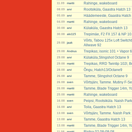
Rahinge, wakeboard
11.09
martti
Rootsiküla, Gaastra Hatch 13
08.09
arvi
Häädemeeste, Gaastra Hatch
05.09
arvi
Rahinge, wakeboard
04.09
martti
Külaküla, Gaastra Hatch 13
30.08
arvi
Trepimäe, F2 FX 157 & NP 10
30.08
alo115
Võrts, Tabou 125x Loft Switchb
29.08
jaak
Allwave 92
Trepikas; isonic 101 + Vapor 6
29.08
Andrus
Külaküla,Slingshot Octane 9
29.08
arvi
Trepikas, RRD Twintip 102l, B
29.08
martti
Õngu, Hatch13/Octane9
28.08
arvi
Tamme, Slingshot Octane 9
26.08
arvi
Võrtsjärv, Tamme. Mutiny F-Se
26.08
sven
Tamme, Blade Trigger 14m, Y
26.08
martti
Rahinge, wakeboard
25.08
martti
Peipsi, Rootsiküla. Naish Par
16.08
sven
Toila, Gaastra Hatch 13
16.08
arvi
Võrtsjärv, Tamme. Naish Park
13.08
sven
Tamme, Gaastra Hatch 13
13.08
arvi
Tamme, Blade Trigger 14m, Y
13.08
martti
Ristna 02.08-09.08
11.08
martti