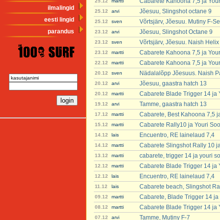
Cabarete Kahoona 7,5 ja You
25.12
martti
ilmalingid
Jõesuu, Slingshot octane 9
25.12
arvi
eesti lingid
Võrtsjärv, Jõesuu. Mutiny F-Se
25.12
sven
parandus
Jõesuu, Slingshot Octane 9
23.12
arvi
Võrtsjärv, Jõesuu. Naish Heli
23.12
sven
Cabarete Kahoona 7,5 ja You
23.12
martti
Cabarete Kahoona 7,5 ja You
22.12
martti
Nädalalõpp Jõesuus. Naish P
20.12
sven
Jõesuu, gaastra hatch 13
20.12
arvi
Cabarete Blade Trigger 14 ja
20.12
martti
Tamme, gaastra hatch 13
19.12
arvi
Cabarete, Best Kahoona 7,5 j
17.12
martti
Cabarete Rally10 ja Youri So
15.12
martti
Encuentro, RE lainelaud 7,4
14.12
lais
Cabarete Slingshot Rally 10 j
14.12
martti
cabarete, trigger 14 ja youri 
13.12
martti
Cabarete Blade Trigger 14 ja
12.12
martti
Encuentro, RE lainelaud 7,4
12.12
lais
Cabarete beach, Slingshot Ra
11.12
lais
Cabarete, Blade Trigger 14 ja
09.12
martti
Cabarete Blade Trigger 14 ja
08.12
martti
Tamme, Mutiny F-7
07.12
arvi