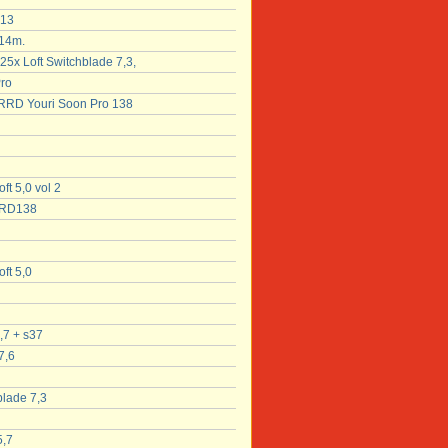
 13
 14m.
5x Loft Switchblade 7,3,
ro
a RRD Youri Soon Pro 138
ft 5,0 vol 2
RRD138
ft 5,0
,7 + s37
7,6
blade 7,3
5,7