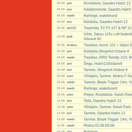
Rootsiküla, Gaastra Hatch 13
08.09
arvi
Häädemeeste, Gaastra Hatch
05.09
arvi
Rahinge, wakeboard
04.09
martti
Külaküla, Gaastra Hatch 13
30.08
arvi
Trepimäe, F2 FX 157 & NP 10
30.08
alo115
Võrts, Tabou 125x Loft Switchb
29.08
jaak
Allwave 92
Trepikas; isonic 101 + Vapor 6
29.08
Andrus
Külaküla,Slingshot Octane 9
29.08
arvi
Trepikas, RRD Twintip 102l, B
29.08
martti
Õngu, Hatch13/Octane9
28.08
arvi
Tamme, Slingshot Octane 9
26.08
arvi
Võrtsjärv, Tamme. Mutiny F-Se
26.08
sven
Tamme, Blade Trigger 14m, Y
26.08
martti
Rahinge, wakeboard
25.08
martti
Peipsi, Rootsiküla. Naish Par
16.08
sven
Toila, Gaastra Hatch 13
16.08
arvi
Võrtsjärv, Tamme. Naish Park
13.08
sven
Tamme, Gaastra Hatch 13
13.08
arvi
Tamme, Blade Trigger 14m, Y
13.08
martti
Ristna 02.08-09.08
11.08
martti
Rahinge
04.08
arvi