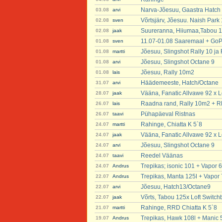
Narva-Jõesuu, Gaastra Hatch
03.08
arvi
Võrtsjärv, Jõesuu. Naish Park
02.08
sven
Suureranna, Hiiumaa,Tabou 12
02.08
jaak
11.07-01.08 Saaremaal + GoP
01.08
sven
Jõesuu, Slingshot Rally 10 j
01.08
martti
Jõesuu, Slingshot Octane 9
01.08
arvi
Jõesuu, Rally 10m2
01.08
lais
Häädemeeste, Hatch/Octane
31.07
arvi
Vääna, Fanatic Allvawe 92 x Lo
28.07
jaak
Raadna rand, Rally 10m2 + 
26.07
lais
Pühapäeval Ristnas
26.07
taavi
Rahinge, Chiatta K 5`8
24.07
martti
Vääna, Fanatic Allvawe 92 x Lo
24.07
jaak
Jõesuu, Slingshot Octane 9
24.07
arvi
Reedel Väänas
24.07
taavi
Trepikas; isonic 101 + Vapor 6
24.07
Andrus
Trepikas, Manta 125l + Vapor 
22.07
Andrus
Jõesuu, Hatch13/Octane9
22.07
arvi
Võrts, Tabou 125x Loft Switch
22.07
jaak
Rahinge, RRD Chiatta K 5`8
21.07
martti
Trepikas, Hawk 108l + Manic 
19.07
Andrus