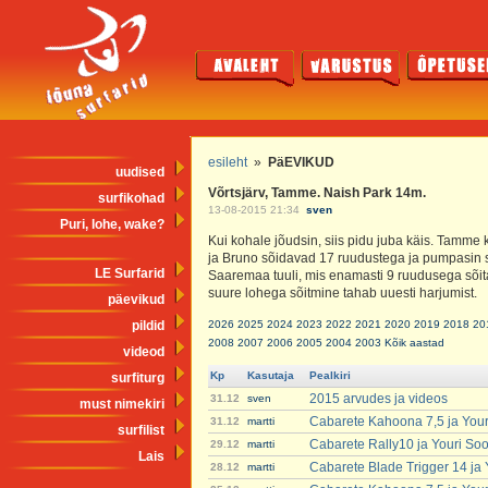
esileht
»
PäEVIKUD
uudised
Võrtsjärv, Tamme. Naish Park 14m.
surfikohad
13-08-2015 21:34
sven
Puri, lohe, wake?
Kui kohale jõudsin, siis pidu juba käis. Tamme ko
ja Bruno sõidavad 17 ruudustega ja pumpasin 
LE Surfarid
Saaremaa tuuli, mis enamasti 9 ruudusega sõita 
suure lohega sõitmine tahab uuesti harjumist.
päevikud
pildid
2026
2025
2024
2023
2022
2021
2020
2019
2018
20
2008
2007
2006
2005
2004
2003
Kõik aastad
videod
Kp
Kasutaja
Pealkiri
surfiturg
2015 arvudes ja videos
31.12
sven
must nimekiri
Cabarete Kahoona 7,5 ja You
31.12
martti
surfilist
Cabarete Rally10 ja Youri So
29.12
martti
Lais
Cabarete Blade Trigger 14 ja
28.12
martti