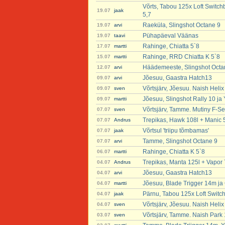
Võrts, Tabou 125x Loft Switch
19.07
jaak
5,7
Raeküla, Slingshot Octane 9
19.07
arvi
Pühapäeval Väänas
19.07
taavi
Rahinge, Chiatta 5`8
17.07
martti
Rahinge, RRD Chiatta K 5`8
15.07
martti
Häädemeeste, Slingshot Octa
12.07
arvi
Jõesuu, Gaastra Hatch13
09.07
arvi
Võrtsjärv, Jõesuu. Naish Heli
09.07
sven
Jõesuu, Slingshot Rally 10 ja
09.07
martti
Võrtsjärv, Tamme. Mutiny F-Se
07.07
sven
Trepikas, Hawk 108l + Manic 
07.07
Andrus
Võrtsul 'triipu tõmbamas'
07.07
jaak
Tamme, Slingshot Octane 9
07.07
arvi
Rahinge, Chiatta K 5`8
06.07
martti
Trepikas, Manta 125l + Vapor 
04.07
Andrus
Jõesuu, Gaastra Hatch13
04.07
arvi
Jõesuu, Blade Trigger 14m ja 
04.07
martti
Pärnu, Tabou 125x Loft Switc
04.07
jaak
Võrtsjärv, Jõesuu. Naish Heli
04.07
sven
Võrtsjärv, Tamme. Naish Park
03.07
sven