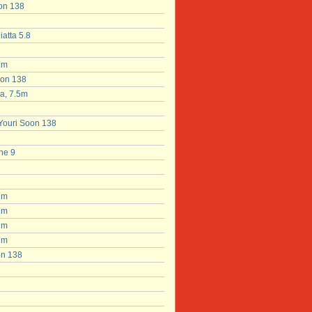
oon 138
atta 5.8
7m
oon 138
a, 7.5m
 Youri Soon 138
ne 9
7m
7m
7m
7m
on 138