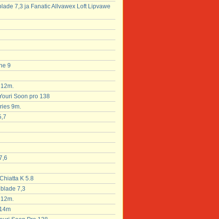
blade 7,3 ja Fanatic Allvawex Loft Lipvawe
ne 9
x 12m.
 Youri Soon pro 138
ries 9m.
5,7
7,6
Chiatta K 5.8
hblade 7,3
x 12m.
 14m