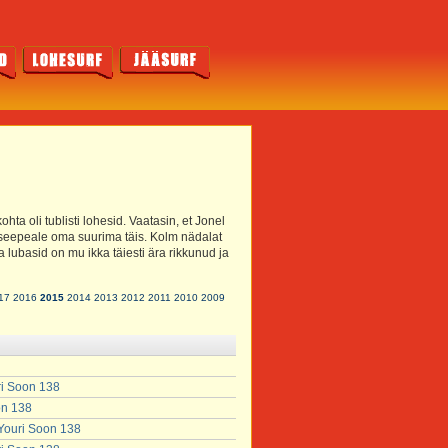
hta oli tublisti lohesid. Vaatasin, et Jonel
seepeale oma suurima täis. Kolm nädalat
lubasid on mu ikka täiesti ära rikkunud ja
17
2016
2015
2014
2013
2012
2011
2010
2009
ri Soon 138
on 138
 Youri Soon 138