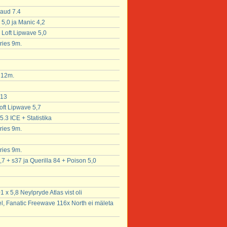
laud 7.4
 5,0 ja Manic 4,2
x Loft Lipwave 5,0
ries 9m.
x 12m.
 13
oft Lipwave 5,7
5.3 ICE + Statistika
ries 9m.
ries 9m.
,7 + s37 ja Querilla 84 + Poison 5,0
x 5,8 Neylpryde Atlas vist oli
l, Fanatic Freewave 116x North ei mäleta