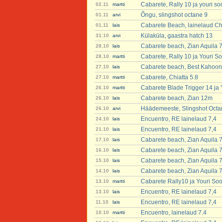
Cabarete, Rally 10 ja youri s
02.11
martti
Õngu, slingshot octane 9
01.11
arvi
Cabarete Beach, lainelaud Chi
01.11
lais
Külaküla, gaastra hatch 13
31.10
arvi
Cabarete beach, Zian Aquila 
28.10
lais
Cabarete, Rally 10 ja Youri S
28.10
martti
Cabarete beach, Best Kahoon
27.10
lais
Cabarete, Chiatta 5.8
27.10
martti
Cabarete Blade Trigger 14 ja
26.10
martti
Cabarete beach, Zian 12m
26.10
lais
Häädemeeste, Slingshot Octa
26.10
arvi
Encuentro, RE lainelaud 7,4
24.10
lais
Encuentro, RE lainelaud 7,4
21.10
lais
Cabarete beach, Zian Aquila 
17.10
lais
Cabarete beach, Zian Aquila 
16.10
lais
Cabarete beach, Zian Aquila 
15.10
lais
Cabarete beach, Zian Aquila 
14.10
lais
Cabarete Rally10 ja Youri So
13.10
martti
Encuentro, RE lainelaud 7,4
13.10
lais
Encuentro, RE lainelaud 7,4
11.10
lais
Encuentro, lainelaud 7.4
10.10
martti