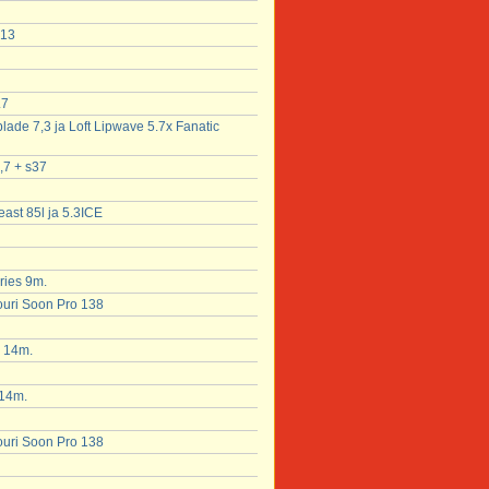
 13
.7
lade 7,3 ja Loft Lipwave 5.7x Fanatic
,7 + s37
east 85l ja 5.3ICE
ries 9m.
ouri Soon Pro 138
k 14m.
 14m.
ouri Soon Pro 138