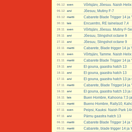
Võrtsjärv, Jõesuu. Naish Heli
06.12
sven
Jõesuu, Mutiny F-7
06.12
arvi
Cabarete Blade Trigger 14 ja
03.12
martti
Encuentro, RE lainelaud 7,4
30.11
lais
Võrtsjärv, Jõesuu. Mutiny F-Se
28.11
sven
Jõesuu, Slingshot octane 9
28.11
arvi
Jõesuu, Slingshot octane 9
27.11
arvi
Cabarete, Blade trigger 14 ja
22.11
martti
Võrtsjärv, Tamme. Naish Helix
21.11
sven
Cabarete Blade Trigger 14 ja
21.11
martti
El gouna, gaastra hatch 13
19.11
arvi
El gouna, gaastra hatch 13
18.11
arvi
El gouna, gaastra hatch 13 ja 
17.11
arvi
Cabarete, Blade Trigger14 ja
17.11
martti
El gouna, gaastra hatch 13 ja 
16.11
arvi
Buen Hombre, Kahoona 7,5 ja 
16.11
lais
Bueno Hombre, Rally10, Kaho
13.11
martti
Peipsi, Kauksi. Naish Park 14
07.11
sven
Pärnu gaastra hatch 13
07.11
arvi
Cabarete Blade Trigger 14 ja
06.11
martti
Cabarete, blade trigger 14 ja
05.11
martti